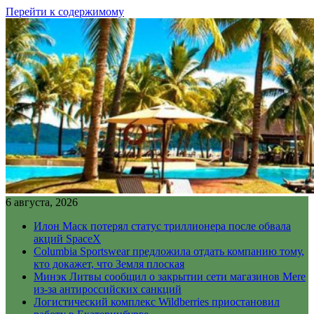
Перейти к содержимому
6 августа, 2026
Илон Маск потерял статус триллионера после обвала
акций SpaceX
Columbia Sportswear предложила отдать компанию тому,
кто докажет, что Земля плоская
Минэк Литвы сообщил о закрытии сети магазинов Mere
из-за антироссийских санкций
Логистический комплекс Wildberries приостановил