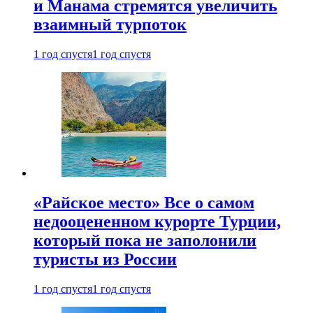
и Манама стремятся увеличить
взаимный турпоток
1 год спустя
1 год спустя
«Райское место» Все о самом
недооцененном курорте Турции,
который пока не заполонили
туристы из России
1 год спустя
1 год спустя