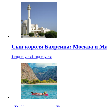
Сын короля Бахрейна: Москва и Ма
1 год спустя
1 год спустя