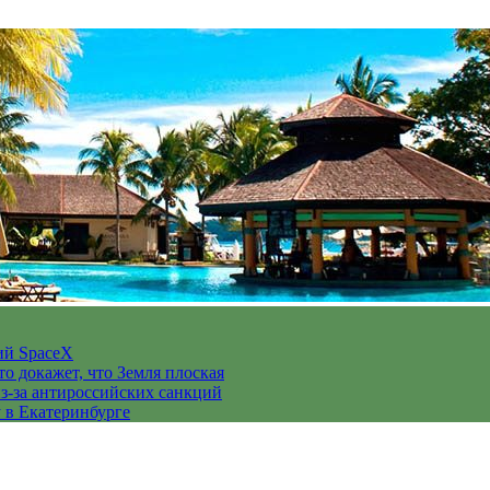
ий SpaceX
то докажет, что Земля плоская
з-за антироссийских санкций
у в Екатеринбурге