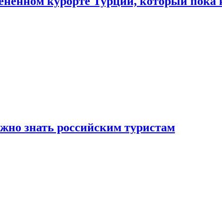
цененном курорте Турции, который пока 
ужно знать российским туристам