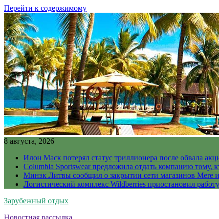
Перейти к содержимому
8 августа, 2026
Илон Маск потерял статус триллионера после обвала акц
Columbia Sportswear предложила отдать компанию тому, к
Минэк Литвы сообщил о закрытии сети магазинов Mere и
Логистический комплекс Wildberries приостановил работ
Зарубежный отдых
Новостная рассылка