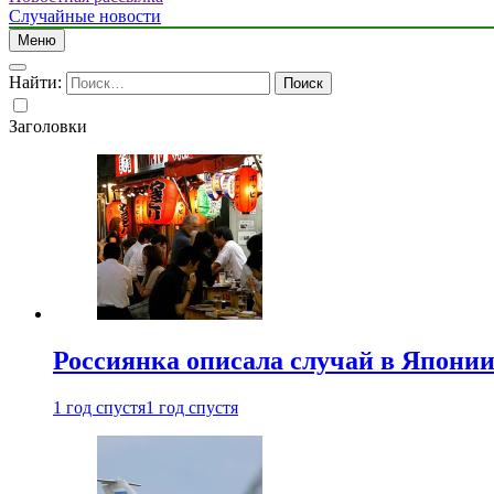
Случайные новости
Меню
Найти:
Заголовки
Россиянка описала случай в Японии 
1 год спустя
1 год спустя