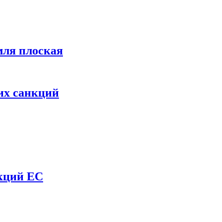
мля плоская
их санкций
нкций ЕС