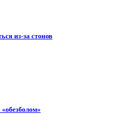
ься из-за стонов
 «обезболом»