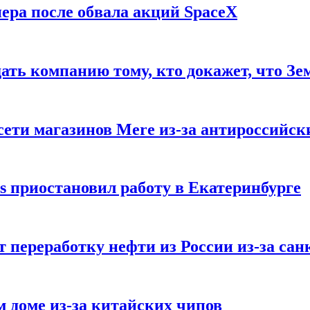
ера после обвала акций SpaceX
ать компанию тому, кто докажет, что Зе
ети магазинов Mere из-за антироссийск
s приостановил работу в Екатеринбурге
 переработку нефти из России из-за са
м доме из-за китайских чипов