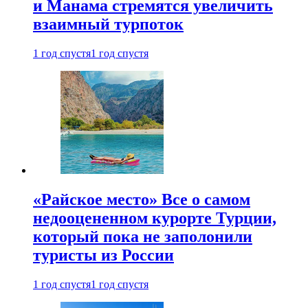
и Манама стремятся увеличить
взаимный турпоток
1 год спустя
1 год спустя
«Райское место» Все о самом
недооцененном курорте Турции,
который пока не заполонили
туристы из России
1 год спустя
1 год спустя