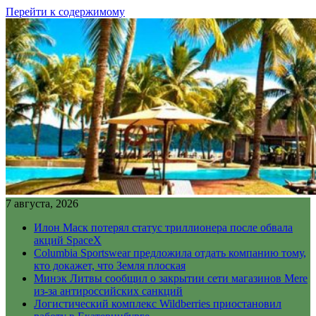
Перейти к содержимому
7 августа, 2026
Илон Маск потерял статус триллионера после обвала
акций SpaceX
Columbia Sportswear предложила отдать компанию тому,
кто докажет, что Земля плоская
Минэк Литвы сообщил о закрытии сети магазинов Mere
из-за антироссийских санкций
Логистический комплекс Wildberries приостановил