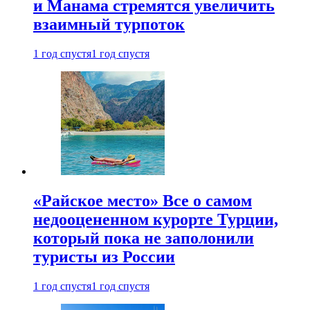
и Манама стремятся увеличить
взаимный турпоток
1 год спустя
1 год спустя
«Райское место» Все о самом
недооцененном курорте Турции,
который пока не заполонили
туристы из России
1 год спустя
1 год спустя