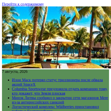
Перейти к содержимому
7 августа, 2026
Илон Маск потерял статус триллионера после обвала
акций SpaceX
Columbia Sportswear предложила отдать компанию тому,
кто докажет, что Земля плоская
Минэк Литвы сообщил о закрытии сети магазинов Mere
из-за антироссийских санкций
Логистический комплекс Wildberries приостановил