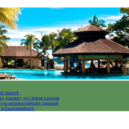
ий SpaceX
то докажет, что Земля плоская
з-за антироссийских санкций
у в Екатеринбурге