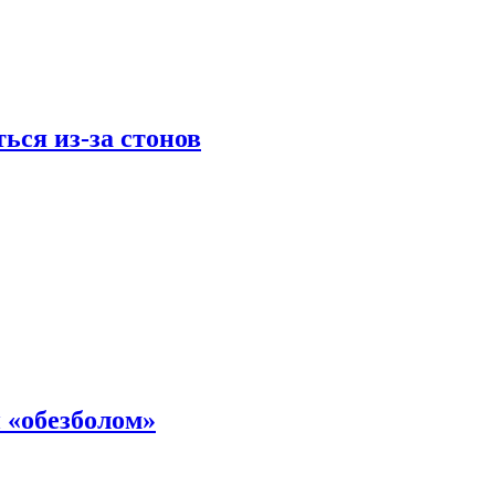
ься из-за стонов
 «обезболом»