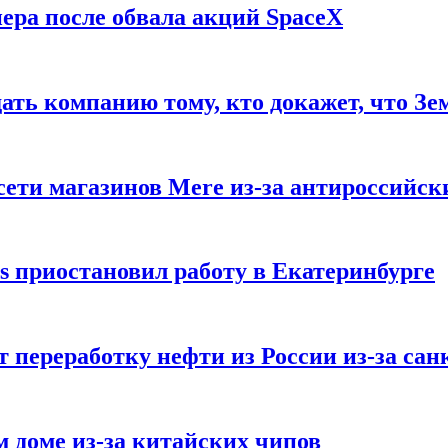
ера после обвала акций SpaceX
ать компанию тому, кто докажет, что Зе
ети магазинов Mere из-за антироссийск
s приостановил работу в Екатеринбурге
 переработку нефти из России из-за са
м доме из-за китайских чипов