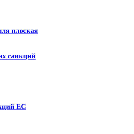
мля плоская
их санкций
нкций ЕС