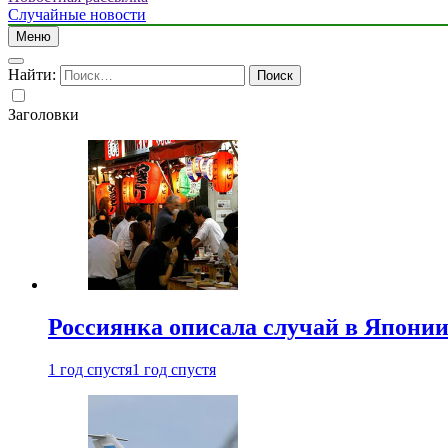
Случайные новости
Меню
Найти:
Заголовки
Россиянка описала случай в Японии 
1 год спустя
1 год спустя