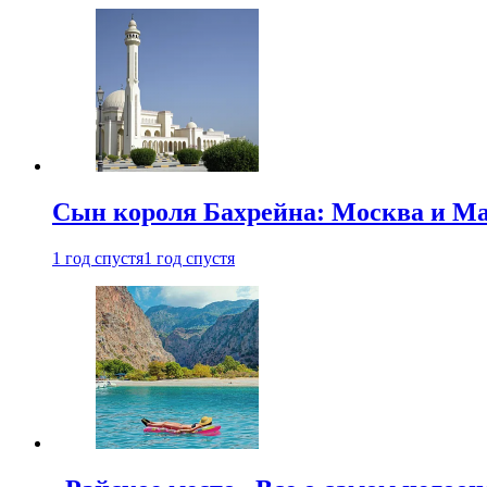
Сын короля Бахрейна: Москва и Ма
1 год спустя
1 год спустя