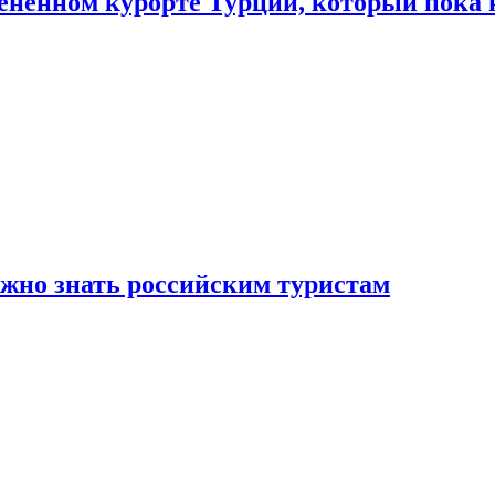
цененном курорте Турции, который пока 
ужно знать российским туристам