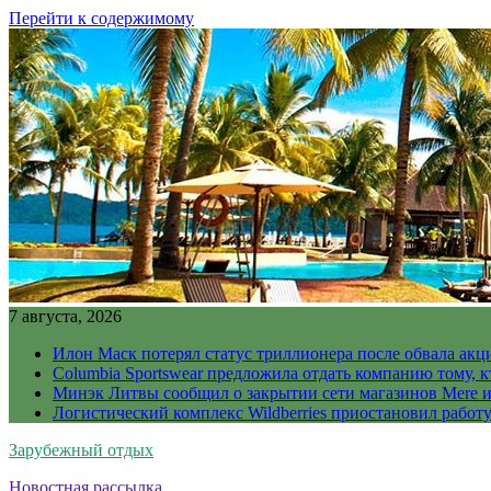
Перейти к содержимому
7 августа, 2026
Илон Маск потерял статус триллионера после обвала акц
Columbia Sportswear предложила отдать компанию тому, к
Минэк Литвы сообщил о закрытии сети магазинов Mere и
Логистический комплекс Wildberries приостановил работ
Зарубежный отдых
Новостная рассылка