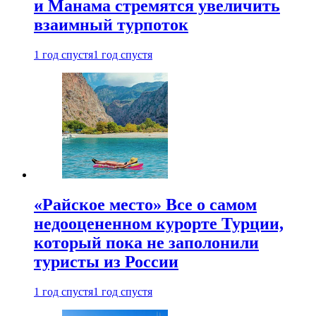
и Манама стремятся увеличить
взаимный турпоток
1 год спустя
1 год спустя
«Райское место» Все о самом
недооцененном курорте Турции,
который пока не заполонили
туристы из России
1 год спустя
1 год спустя