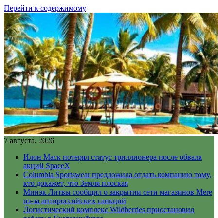
Перейти к содержимому
7 августа, 2026
Илон Маск потерял статус триллионера после обвала
акций SpaceX
Columbia Sportswear предложила отдать компанию тому,
кто докажет, что Земля плоская
Минэк Литвы сообщил о закрытии сети магазинов Mere
из-за антироссийских санкций
Логистический комплекс Wildberries приостановил