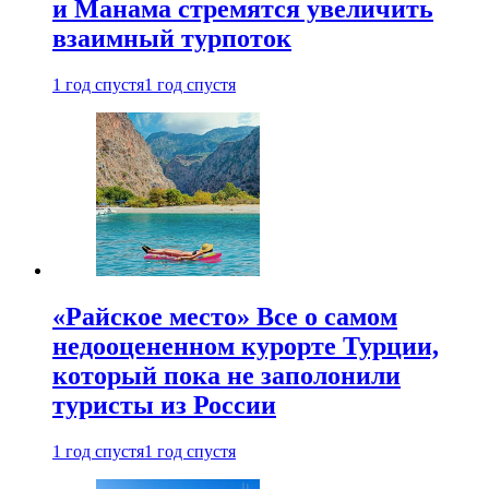
и Манама стремятся увеличить
взаимный турпоток
1 год спустя
1 год спустя
«Райское место» Все о самом
недооцененном курорте Турции,
который пока не заполонили
туристы из России
1 год спустя
1 год спустя