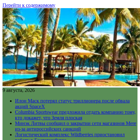
Перейти к содержимому
9 августа, 2026
Илон Маск потерял статус триллионера после обвала
акций SpaceX
Columbia Sportswear предложила отдать компанию тому,
кто докажет, что Земля плоская
Минэк Литвы сообщил о закрытии сети магазинов Mere
из-за антироссийских санкций
Логистический комплекс Wildberries приостановил