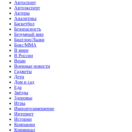
Автоспорт
Автоэксперт
Актеры
Аналитика
Баскетбол
Безопасность
Безумный мир
Биатлон/Лыжи
Бокс/MMA
В мире
В России
Вещи
Военные новости
Гаджеты
Дети
Дом и сад
Еда
Звёзды
Здоровье
Игры
Импортозамещение
Интернет
Истории
Компании
Криминал