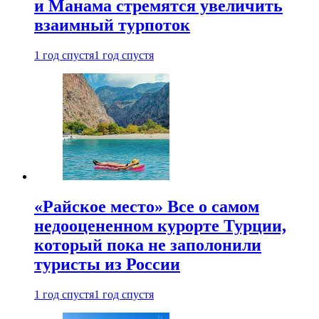
и Манама стремятся увеличить
взаимный турпоток
1 год спустя
1 год спустя
«Райское место» Все о самом
недооцененном курорте Турции,
который пока не заполонили
туристы из России
1 год спустя
1 год спустя