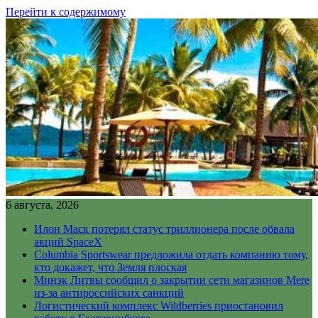
Перейти к содержимому
6 августа, 2026
Илон Маск потерял статус триллионера после обвала
акций SpaceX
Columbia Sportswear предложила отдать компанию тому,
кто докажет, что Земля плоская
Минэк Литвы сообщил о закрытии сети магазинов Mere
из-за антироссийских санкций
Логистический комплекс Wildberries приостановил