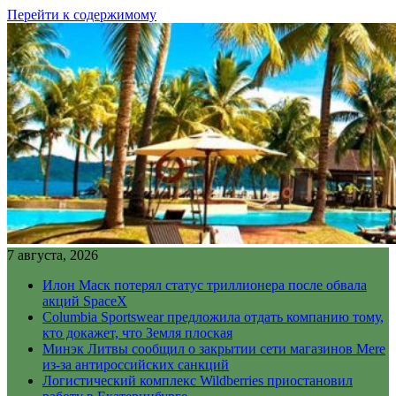
Перейти к содержимому
7 августа, 2026
Илон Маск потерял статус триллионера после обвала
акций SpaceX
Columbia Sportswear предложила отдать компанию тому,
кто докажет, что Земля плоская
Минэк Литвы сообщил о закрытии сети магазинов Mere
из-за антироссийских санкций
Логистический комплекс Wildberries приостановил