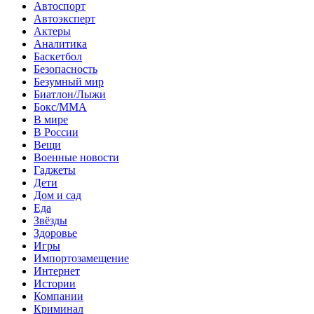
Автоспорт
Автоэксперт
Актеры
Аналитика
Баскетбол
Безопасность
Безумный мир
Биатлон/Лыжи
Бокс/MMA
В мире
В России
Вещи
Военные новости
Гаджеты
Дети
Дом и сад
Еда
Звёзды
Здоровье
Игры
Импортозамещение
Интернет
Истории
Компании
Криминал