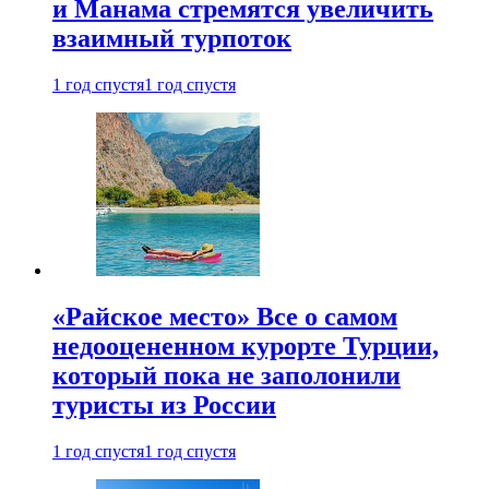
и Манама стремятся увеличить
взаимный турпоток
1 год спустя
1 год спустя
«Райское место» Все о самом
недооцененном курорте Турции,
который пока не заполонили
туристы из России
1 год спустя
1 год спустя