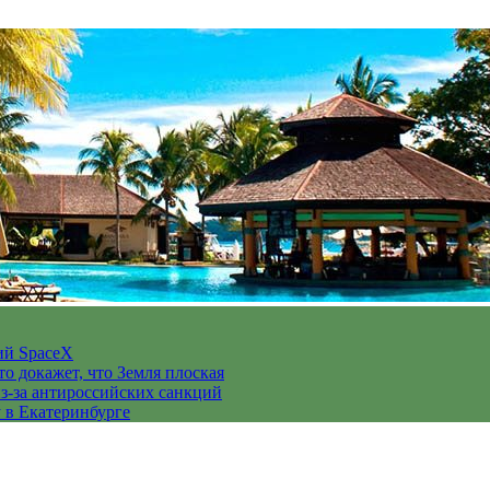
ий SpaceX
то докажет, что Земля плоская
з-за антироссийских санкций
у в Екатеринбурге