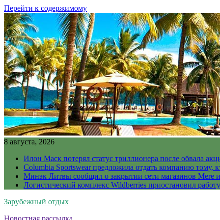
Перейти к содержимому
8 августа, 2026
Илон Маск потерял статус триллионера после обвала акц
Columbia Sportswear предложила отдать компанию тому, к
Минэк Литвы сообщил о закрытии сети магазинов Mere и
Логистический комплекс Wildberries приостановил работ
Зарубежный отдых
Новостная рассылка