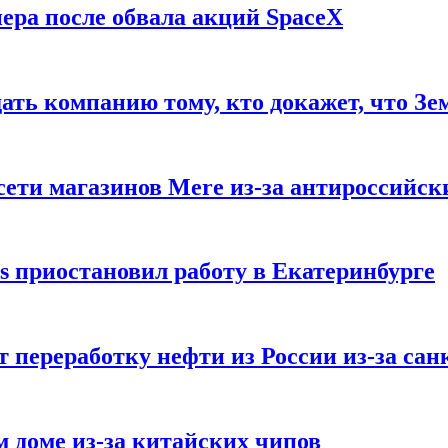
ера после обвала акций SpaceX
ать компанию тому, кто докажет, что Зе
ети магазинов Mere из-за антироссийск
s приостановил работу в Екатеринбурге
 переработку нефти из России из-за са
м доме из-за китайских чипов