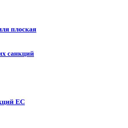
мля плоская
их санкций
нкций ЕС