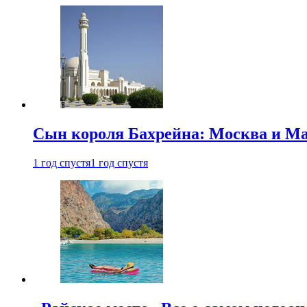
Сын короля Бахрейна: Москва и Ма
1 год спустя
1 год спустя