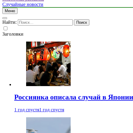
Случайные новости
Меню
Найти:
Заголовки
Россиянка описала случай в Японии 
1 год спустя
1 год спустя