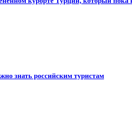
цененном курорте Турции, который пока 
ужно знать российским туристам