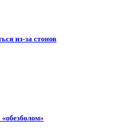
ься из-за стонов
 «обезболом»