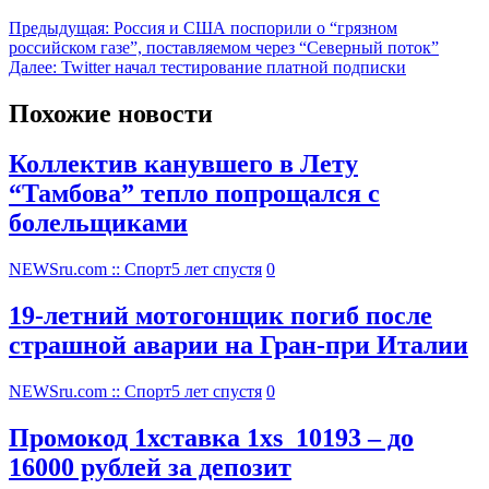
Предыдущая:
Россия и США поспорили о “грязном
российском газе”, поставляемом через “Северный поток”
Далее:
Twitter начал тестирование платной подписки
Похожие новости
Коллектив канувшего в Лету
“Тамбова” тепло попрощался с
болельщиками
NEWSru.com :: Спорт
5 лет спустя
0
19-летний мотогонщик погиб после
страшной аварии на Гран-при Италии
NEWSru.com :: Спорт
5 лет спустя
0
Промокод 1хставка 1xs_10193 – до
16000 рублей за депозит