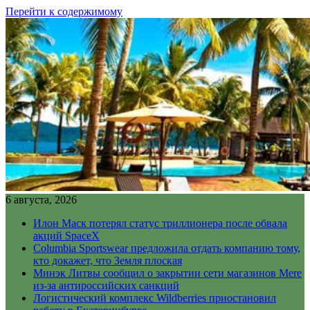
Перейти к содержимому
6 августа, 2026
Илон Маск потерял статус триллионера после обвала
акций SpaceX
Columbia Sportswear предложила отдать компанию тому,
кто докажет, что Земля плоская
Минэк Литвы сообщил о закрытии сети магазинов Mere
из-за антироссийских санкций
Логистический комплекс Wildberries приостановил