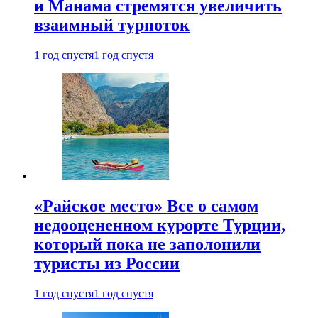
и Манама стремятся увеличить
взаимный турпоток
1 год спустя
1 год спустя
«Райское место» Все о самом
недооцененном курорте Турции,
который пока не заполонили
туристы из России
1 год спустя
1 год спустя