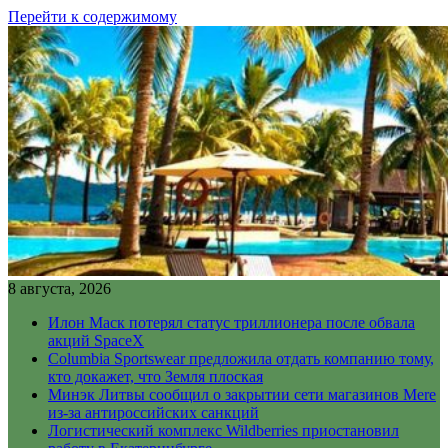
Перейти к содержимому
8 августа, 2026
Илон Маск потерял статус триллионера после обвала
акций SpaceX
Columbia Sportswear предложила отдать компанию тому,
кто докажет, что Земля плоская
Минэк Литвы сообщил о закрытии сети магазинов Mere
из-за антироссийских санкций
Логистический комплекс Wildberries приостановил