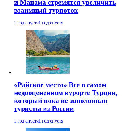
и Манама стремятся увеличить
взаимный турпоток
1 год спустя
1 год спустя
«Райское место» Все о самом
недооцененном курорте Турции,
который пока не заполонили
туристы из России
1 год спустя
1 год спустя