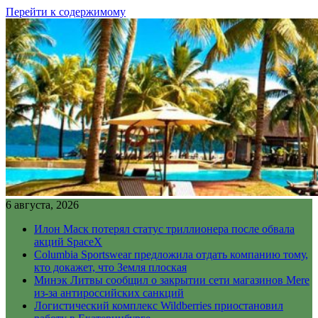
Перейти к содержимому
6 августа, 2026
Илон Маск потерял статус триллионера после обвала
акций SpaceX
Columbia Sportswear предложила отдать компанию тому,
кто докажет, что Земля плоская
Минэк Литвы сообщил о закрытии сети магазинов Mere
из-за антироссийских санкций
Логистический комплекс Wildberries приостановил