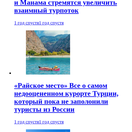
и Манама стремятся увеличить
взаимный турпоток
1 год спустя
1 год спустя
«Райское место» Все о самом
недооцененном курорте Турции,
который пока не заполонили
туристы из России
1 год спустя
1 год спустя