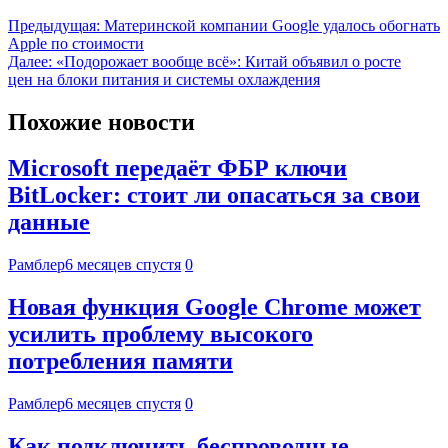
Предыдущая:
Материнской компании Google удалось обогнать
Apple по стоимости
Далее:
«Подорожает вообще всё»: Китай объявил о росте
цен на блоки питания и системы охлаждения
Похожие новости
Microsoft передаёт ФБР ключи
BitLocker: стоит ли опасаться за свои
данные
Рамблер
6 месяцев спустя
0
Новая функция Google Chrome может
усилить проблему высокого
потребления памяти
Рамблер
6 месяцев спустя
0
Как подключить беспроводные