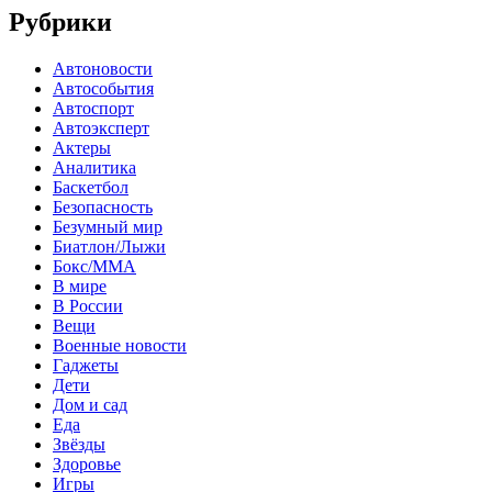
Рубрики
Автоновости
Автособытия
Автоспорт
Автоэксперт
Актеры
Аналитика
Баскетбол
Безопасность
Безумный мир
Биатлон/Лыжи
Бокс/MMA
В мире
В России
Вещи
Военные новости
Гаджеты
Дети
Дом и сад
Еда
Звёзды
Здоровье
Игры