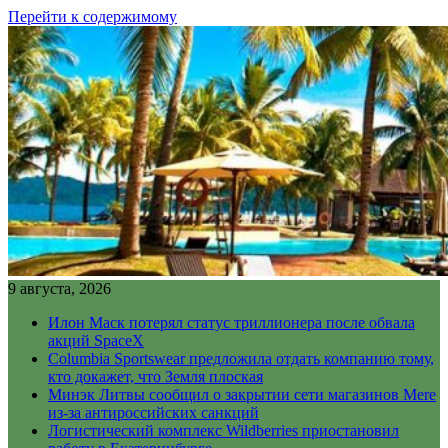
Перейти к содержимому
9 августа, 2026
Илон Маск потерял статус триллионера после обвала
акций SpaceX
Columbia Sportswear предложила отдать компанию тому,
кто докажет, что Земля плоская
Минэк Литвы сообщил о закрытии сети магазинов Mere
из-за антироссийских санкций
Логистический комплекс Wildberries приостановил