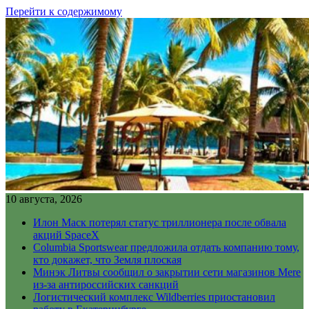
Перейти к содержимому
10 августа, 2026
Илон Маск потерял статус триллионера после обвала
акций SpaceX
Columbia Sportswear предложила отдать компанию тому,
кто докажет, что Земля плоская
Минэк Литвы сообщил о закрытии сети магазинов Mere
из-за антироссийских санкций
Логистический комплекс Wildberries приостановил