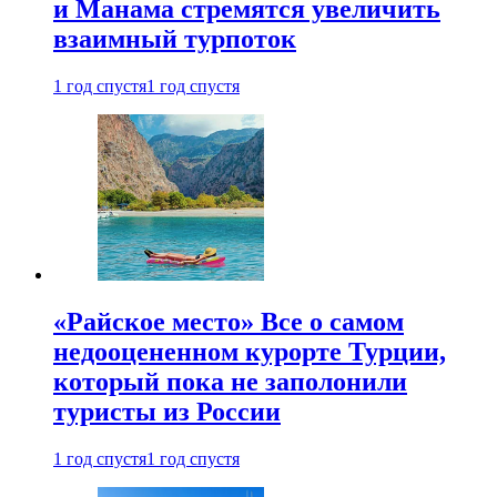
и Манама стремятся увеличить
взаимный турпоток
1 год спустя
1 год спустя
«Райское место» Все о самом
недооцененном курорте Турции,
который пока не заполонили
туристы из России
1 год спустя
1 год спустя