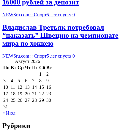
16000 рублей за депозит
NEWSru.com :: Спорт
5 лет спустя
0
Владислав Третьяк потребовал
“наказать” Швецию на чемпионате
мира по хоккею
NEWSru.com :: Спорт
5 лет спустя
0
Август 2026
Пн
Вт
Ср
Чт
Пт
Сб
Вс
1
2
3
4
5
6
7
8
9
10
11
12
13
14
15
16
17
18
19
20
21
22
23
24
25
26
27
28
29
30
31
« Июл
Рубрики