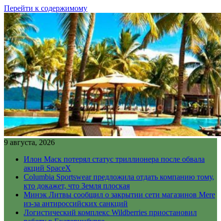
Перейти к содержимому
9 августа, 2026
Илон Маск потерял статус триллионера после обвала
акций SpaceX
Columbia Sportswear предложила отдать компанию тому,
кто докажет, что Земля плоская
Минэк Литвы сообщил о закрытии сети магазинов Mere
из-за антироссийских санкций
Логистический комплекс Wildberries приостановил