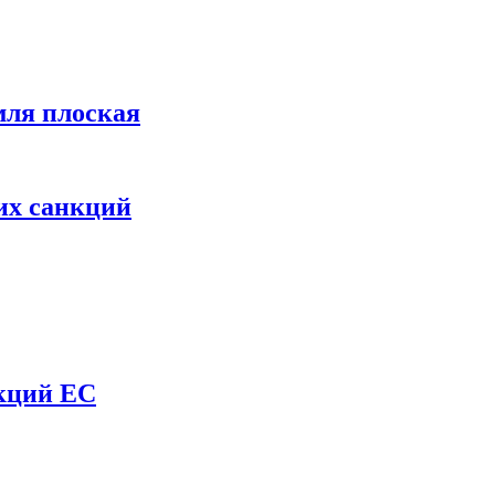
мля плоская
их санкций
нкций ЕС