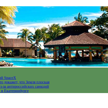
ий SpaceX
то докажет, что Земля плоская
з-за антироссийских санкций
у в Екатеринбурге