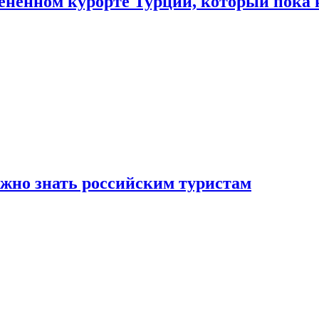
цененном курорте Турции, который пока 
ужно знать российским туристам