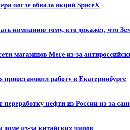
ера после обвала акций SpaceX
ать компанию тому, кто докажет, что Зе
ети магазинов Mere из-за антироссийск
s приостановил работу в Екатеринбурге
 переработку нефти из России из-за са
м доме из-за китайских чипов