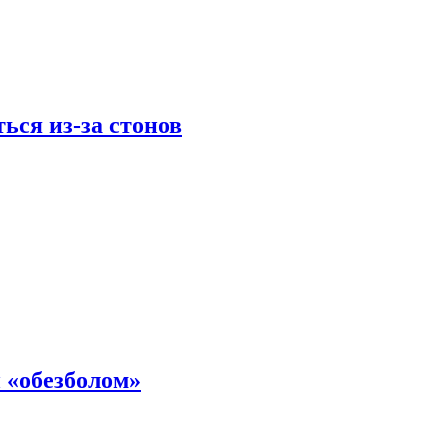
ься из-за стонов
 «обезболом»