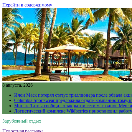
Перейти к содержимому
8 августа, 2026
Илон Маск потерял статус триллионера после обвала акц
Columbia Sportswear предложила отдать компанию тому, к
Минэк Литвы сообщил о закрытии сети магазинов Mere и
Логистический комплекс Wildberries приостановил работ
Зарубежный отдых
Новостная рассылка