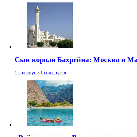
Сын короля Бахрейна: Москва и Ма
1 год спустя
1 год спустя