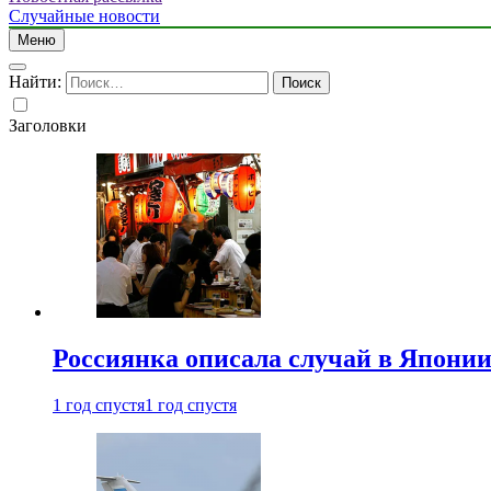
Случайные новости
Меню
Найти:
Заголовки
Россиянка описала случай в Японии 
1 год спустя
1 год спустя