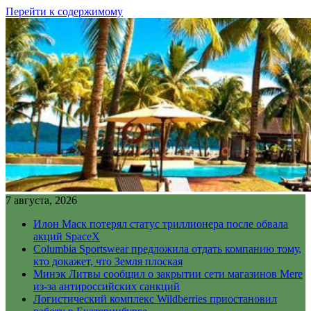
Перейти к содержимому
7 августа, 2026
Илон Маск потерял статус триллионера после обвала
акций SpaceX
Columbia Sportswear предложила отдать компанию тому,
кто докажет, что Земля плоская
Минэк Литвы сообщил о закрытии сети магазинов Mere
из-за антироссийских санкций
Логистический комплекс Wildberries приостановил