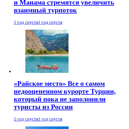
и Манама стремятся увеличить
взаимный турпоток
1 год спустя
1 год спустя
«Райское место» Все о самом
недооцененном курорте Турции,
который пока не заполонили
туристы из России
1 год спустя
1 год спустя