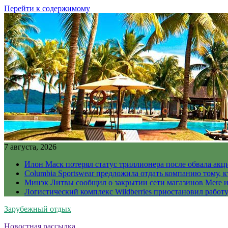
Перейти к содержимому
7 августа, 2026
Илон Маск потерял статус триллионера после обвала акц
Columbia Sportswear предложила отдать компанию тому, к
Минэк Литвы сообщил о закрытии сети магазинов Mere и
Логистический комплекс Wildberries приостановил работ
Зарубежный отдых
Новостная рассылка