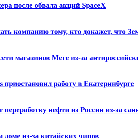
ера после обвала акций SpaceX
ать компанию тому, кто докажет, что Зе
ети магазинов Mere из-за антироссийск
s приостановил работу в Екатеринбурге
 переработку нефти из России из-за са
м доме из-за китайских чипов