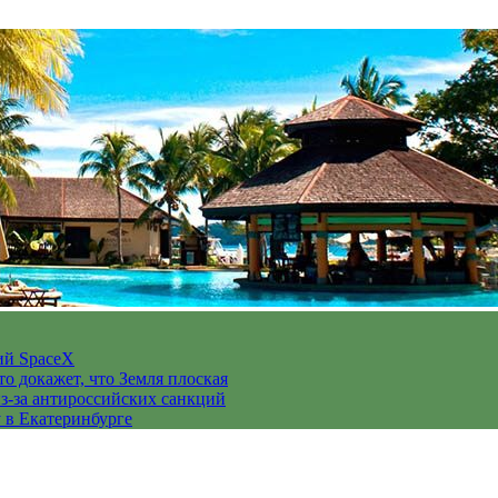
ий SpaceX
то докажет, что Земля плоская
з-за антироссийских санкций
у в Екатеринбурге