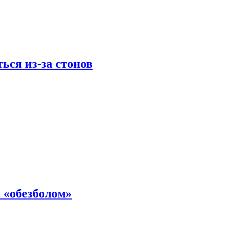
ься из-за стонов
 «обезболом»