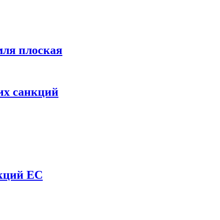
мля плоская
их санкций
нкций ЕС