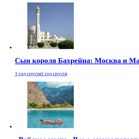
Сын короля Бахрейна: Москва и Ма
1 год спустя
1 год спустя