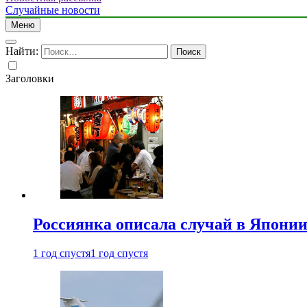
Случайные новости
Меню
Найти:
Заголовки
Россиянка описала случай в Японии 
1 год спустя
1 год спустя