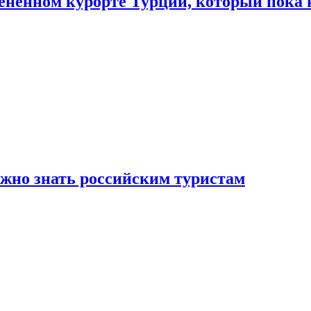
цененном курорте Турции, который пока 
ужно знать российским туристам