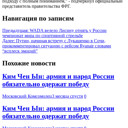
подходу с полным пониманием," - подчеркнул официальный
представитель правительства ФРГ.
Навигация по записям
Предыдущая:
WADA велело Лисину отнять у России
чемпионат мира по спортивной стрельбе
Далее:
Путин, начиная встречу с Лукашенко в Сочи,
прокомментировал ситуацию с рейсом Ryanair словами
“всплеск эмоций”
Похожие новости
Ким Чен Ын: армия и народ России
обязательно одержат победу
Московский Комсомолец
3 месяца спустя
0
Ким Чен Ын: армия и народ России
обязательно одержат победу