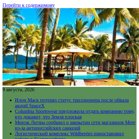
Перейти к содержимому
9 августа, 2026
Илон Маск потерял статус триллионера после обвала
акций SpaceX
Columbia Sportswear предложила отдать компанию тому,
кто докажет, что Земля плоская
Минэк Литвы сообщил о закрытии сети магазинов Mere
из-за антироссийских санкций
Логистический комплекс Wildberries приостановил