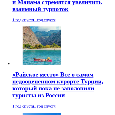
и Манама стремятся увеличить
взаимный турпоток
1 год спустя
1 год спустя
«Райское место» Все о самом
недооцененном курорте Турции,
который пока не заполонили
туристы из России
1 год спустя
1 год спустя