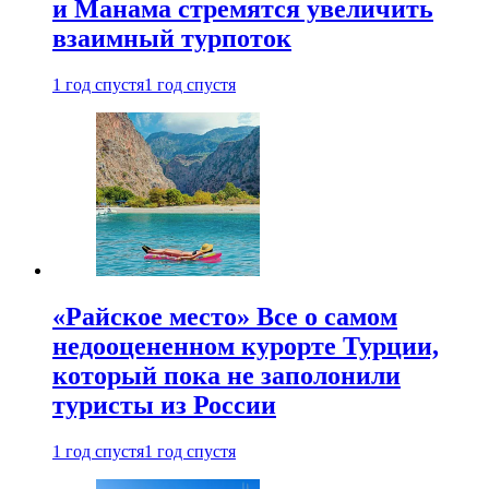
и Манама стремятся увеличить
взаимный турпоток
1 год спустя
1 год спустя
«Райское место» Все о самом
недооцененном курорте Турции,
который пока не заполонили
туристы из России
1 год спустя
1 год спустя