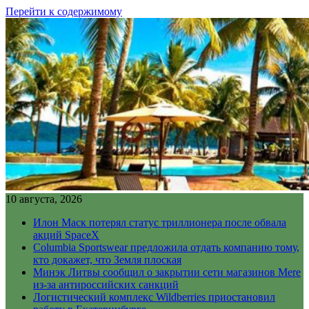
Перейти к содержимому
10 августа, 2026
Илон Маск потерял статус триллионера после обвала
акций SpaceX
Columbia Sportswear предложила отдать компанию тому,
кто докажет, что Земля плоская
Минэк Литвы сообщил о закрытии сети магазинов Mere
из-за антироссийских санкций
Логистический комплекс Wildberries приостановил