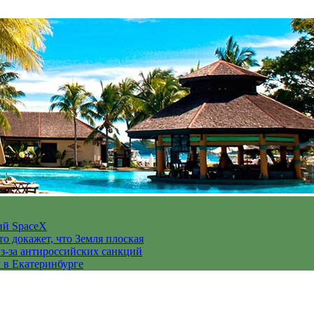
ий SpaceX
то докажет, что Земля плоская
з-за антироссийских санкций
у в Екатеринбурге