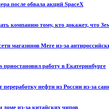
ера после обвала акций SpaceX
ать компанию тому, кто докажет, что Зе
ети магазинов Mere из-за антироссийск
s приостановил работу в Екатеринбурге
 переработку нефти из России из-за са
м доме из-за китайских чипов