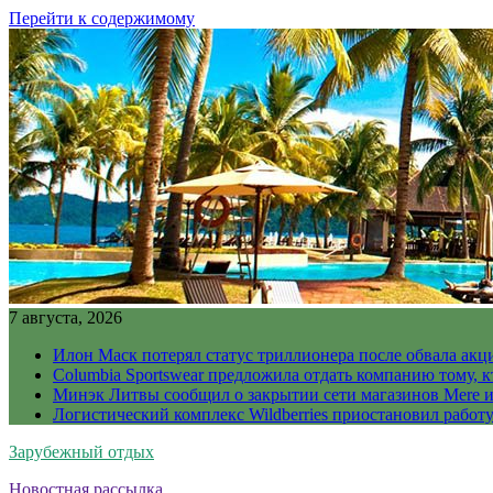
Перейти к содержимому
7 августа, 2026
Илон Маск потерял статус триллионера после обвала акц
Columbia Sportswear предложила отдать компанию тому, к
Минэк Литвы сообщил о закрытии сети магазинов Mere и
Логистический комплекс Wildberries приостановил работ
Зарубежный отдых
Новостная рассылка