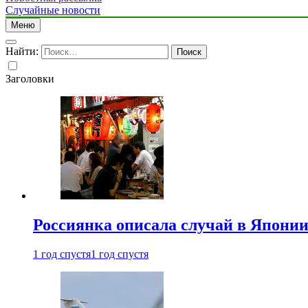
Случайные новости
Меню
Найти:
Заголовки
Россиянка описала случай в Японии 
1 год спустя
1 год спустя