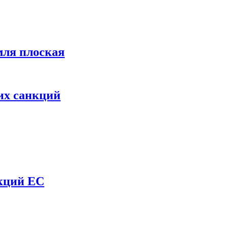
мля плоская
их санкций
нкций ЕС