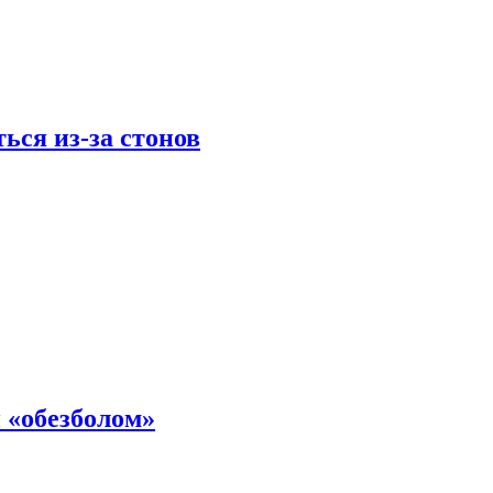
ься из-за стонов
 «обезболом»