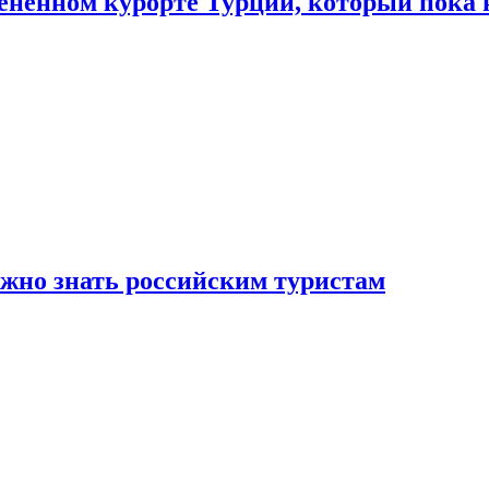
цененном курорте Турции, который пока 
ужно знать российским туристам