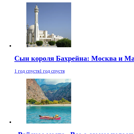
Сын короля Бахрейна: Москва и Ма
1 год спустя
1 год спустя