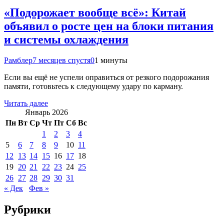
«Подорожает вообще всё»: Китай
объявил о росте цен на блоки питания
и системы охлаждения
Рамблер
7 месяцев спустя
0
1 минуты
Если вы ещё не успели оправиться от резкого подорожания
памяти, готовьтесь к следующему удару по карману.
Читать далее
Январь 2026
Пн
Вт
Ср
Чт
Пт
Сб
Вс
1
2
3
4
5
6
7
8
9
10
11
12
13
14
15
16
17
18
19
20
21
22
23
24
25
26
27
28
29
30
31
« Дек
Фев »
Рубрики