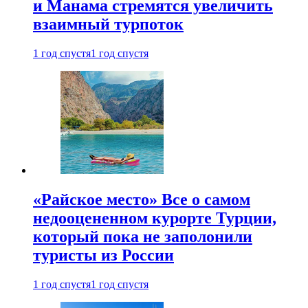
и Манама стремятся увеличить
взаимный турпоток
1 год спустя
1 год спустя
«Райское место» Все о самом
недооцененном курорте Турции,
который пока не заполонили
туристы из России
1 год спустя
1 год спустя