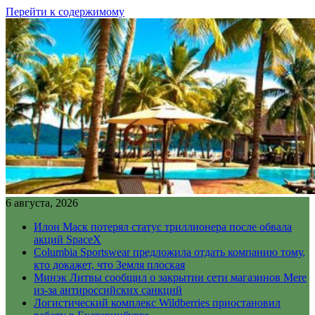
Перейти к содержимому
6 августа, 2026
Илон Маск потерял статус триллионера после обвала
акций SpaceX
Columbia Sportswear предложила отдать компанию тому,
кто докажет, что Земля плоская
Минэк Литвы сообщил о закрытии сети магазинов Mere
из-за антироссийских санкций
Логистический комплекс Wildberries приостановил