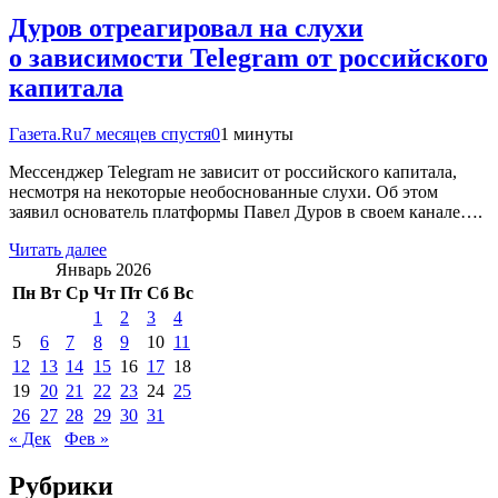
Дуров отреагировал на слухи
о зависимости Telegram от российского
капитала
Газета.Ru
7 месяцев спустя
0
1 минуты
Мессенджер Telegram не зависит от российского капитала,
несмотря на некоторые необоснованные слухи. Об этом
заявил основатель платформы Павел Дуров в своем канале….
Читать далее
Январь 2026
Пн
Вт
Ср
Чт
Пт
Сб
Вс
1
2
3
4
5
6
7
8
9
10
11
12
13
14
15
16
17
18
19
20
21
22
23
24
25
26
27
28
29
30
31
« Дек
Фев »
Рубрики