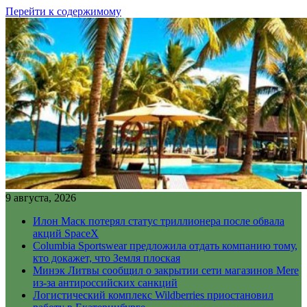
Перейти к содержимому
9 августа, 2026
Илон Маск потерял статус триллионера после обвала
акций SpaceX
Columbia Sportswear предложила отдать компанию тому,
кто докажет, что Земля плоская
Минэк Литвы сообщил о закрытии сети магазинов Mere
из-за антироссийских санкций
Логистический комплекс Wildberries приостановил