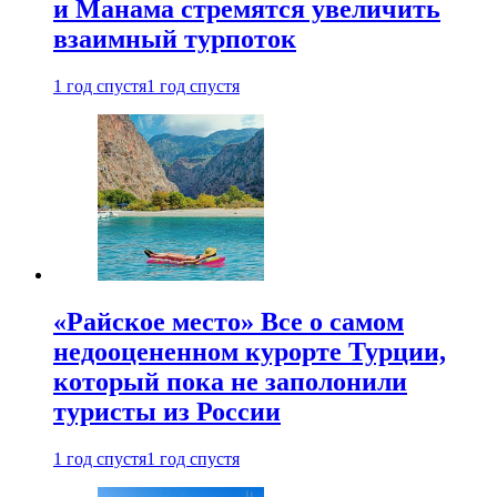
и Манама стремятся увеличить
взаимный турпоток
1 год спустя
1 год спустя
«Райское место» Все о самом
недооцененном курорте Турции,
который пока не заполонили
туристы из России
1 год спустя
1 год спустя