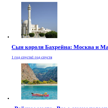
Сын короля Бахрейна: Москва и Ма
1 год спустя
1 год спустя