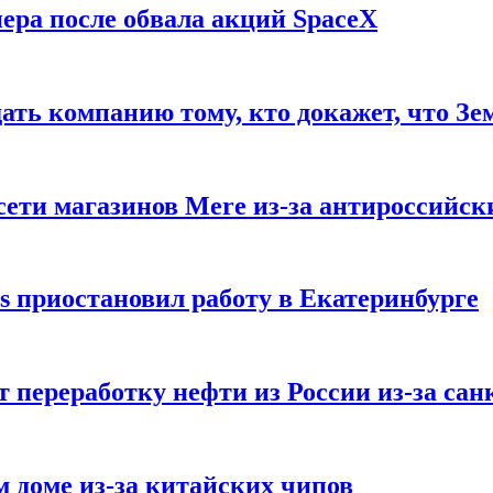
ера после обвала акций SpaceX
ать компанию тому, кто докажет, что Зе
ети магазинов Mere из-за антироссийск
s приостановил работу в Екатеринбурге
 переработку нефти из России из-за са
м доме из-за китайских чипов