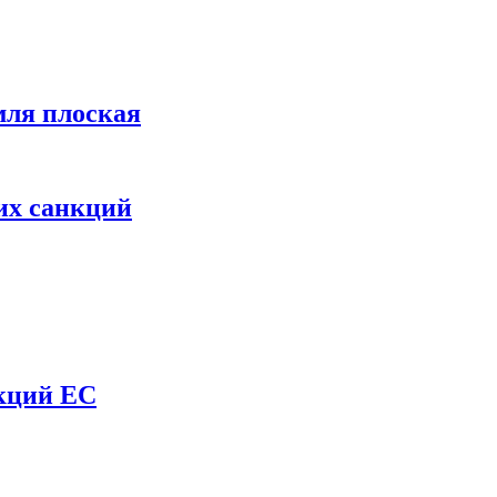
мля плоская
их санкций
нкций ЕС