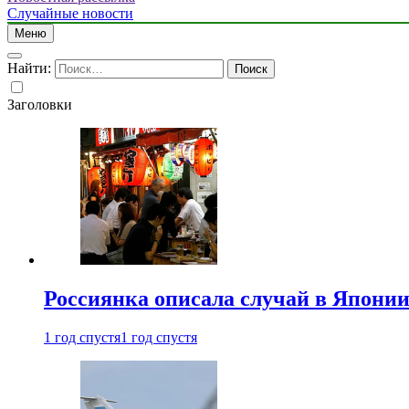
Случайные новости
Меню
Найти:
Заголовки
Россиянка описала случай в Японии 
1 год спустя
1 год спустя