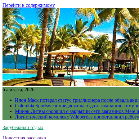
Перейти к содержимому
6 августа, 2026
Илон Маск потерял статус триллионера после обвала акц
Columbia Sportswear предложила отдать компанию тому, к
Минэк Литвы сообщил о закрытии сети магазинов Mere и
Логистический комплекс Wildberries приостановил работ
Зарубежный отдых
Новостная рассылка