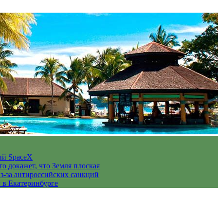
ий SpaceX
то докажет, что Земля плоская
з-за антироссийских санкций
у в Екатеринбурге