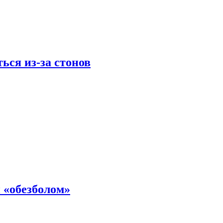
ься из-за стонов
 «обезболом»