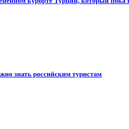
цененном курорте Турции, который пока 
ужно знать российским туристам