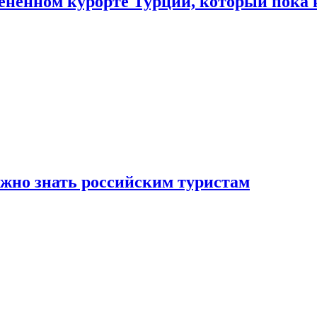
цененном курорте Турции, который пока 
ужно знать российским туристам