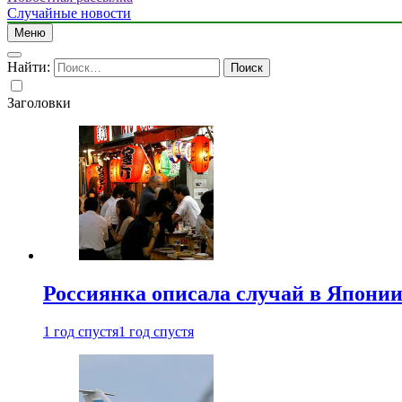
Случайные новости
Меню
Найти:
Заголовки
Россиянка описала случай в Японии 
1 год спустя
1 год спустя