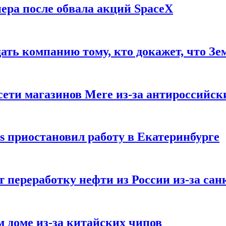
ера после обвала акций SpaceX
ать компанию тому, кто докажет, что Зе
ети магазинов Mere из-за антироссийск
s приостановил работу в Екатеринбурге
 переработку нефти из России из-за са
м доме из-за китайских чипов