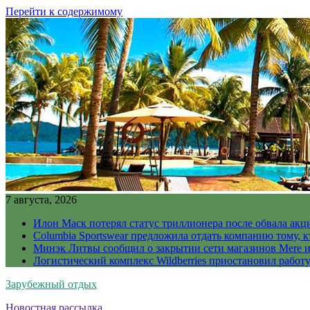
Перейти к содержимому
7 августа, 2026
Илон Маск потерял статус триллионера после обвала акц
Columbia Sportswear предложила отдать компанию тому, к
Минэк Литвы сообщил о закрытии сети магазинов Mere и
Логистический комплекс Wildberries приостановил работ
Зарубежный отдых
Новостная рассылка