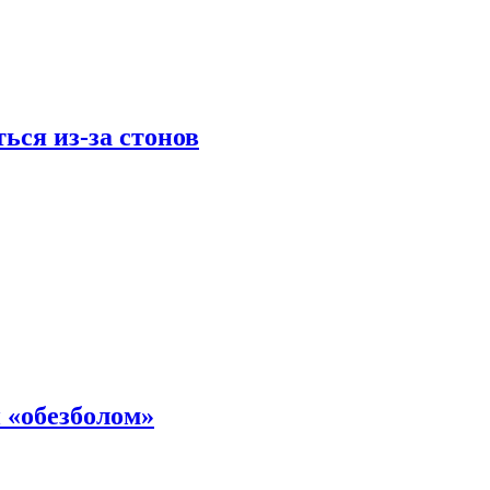
ься из-за стонов
 «обезболом»