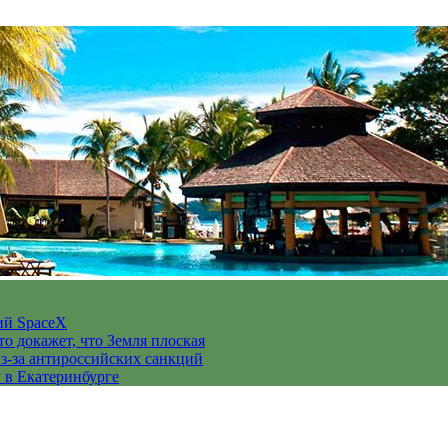
ий SpaceX
то докажет, что Земля плоская
з-за антироссийских санкций
у в Екатеринбурге