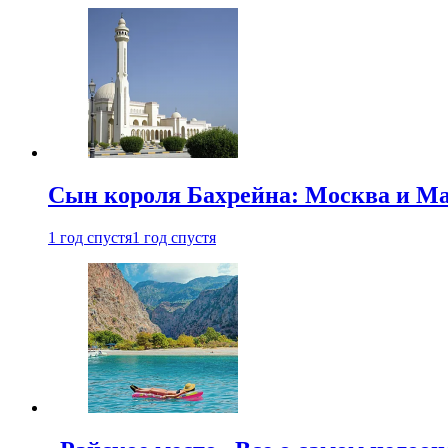
Сын короля Бахрейна: Москва и Ма
1 год спустя
1 год спустя