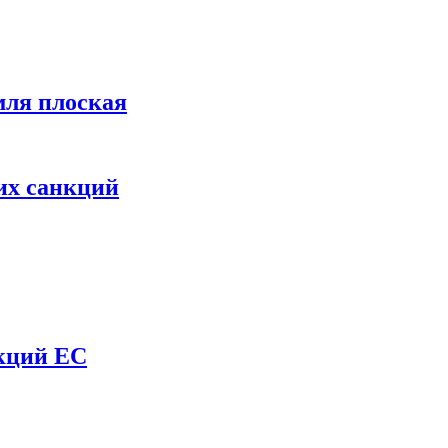
мля плоская
их санкций
нкций ЕС