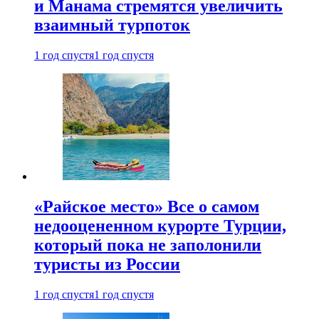
и Манама стремятся увеличить
взаимный турпоток
1 год спустя
1 год спустя
«Райское место» Все о самом
недооцененном курорте Турции,
который пока не заполонили
туристы из России
1 год спустя
1 год спустя