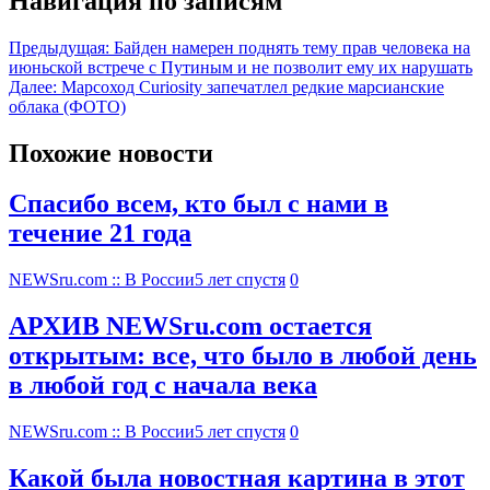
Навигация по записям
Предыдущая:
Байден намерен поднять тему прав человека на
июньской встрече с Путиным и не позволит ему их нарушать
Далее:
Марсоход Curiosity запечатлел редкие марсианские
облака (ФОТО)
Похожие новости
Спасибо всем, кто был с нами в
течение 21 года
NEWSru.com :: В России
5 лет спустя
0
АРХИВ NEWSru.com остается
открытым: все, что было в любой день
в любой год с начала века
NEWSru.com :: В России
5 лет спустя
0
Какой была новостная картина в этот