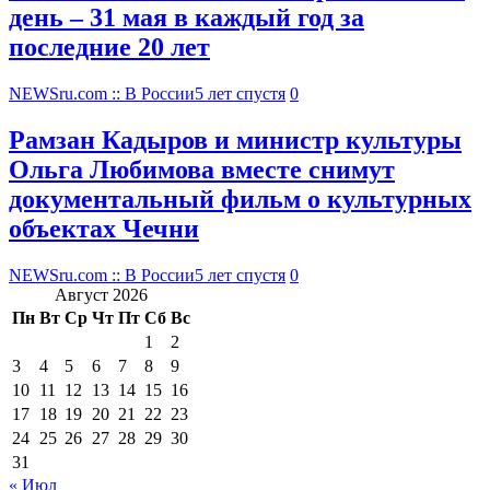
день – 31 мая в каждый год за
последние 20 лет
NEWSru.com :: В России
5 лет спустя
0
Рамзан Кадыров и министр культуры
Ольга Любимова вместе снимут
документальный фильм о культурных
объектах Чечни
NEWSru.com :: В России
5 лет спустя
0
Август 2026
Пн
Вт
Ср
Чт
Пт
Сб
Вс
1
2
3
4
5
6
7
8
9
10
11
12
13
14
15
16
17
18
19
20
21
22
23
24
25
26
27
28
29
30
31
« Июл