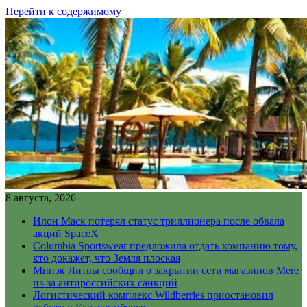
Перейти к содержимому
8 августа, 2026
Илон Маск потерял статус триллионера после обвала
акций SpaceX
Columbia Sportswear предложила отдать компанию тому,
кто докажет, что Земля плоская
Минэк Литвы сообщил о закрытии сети магазинов Mere
из-за антироссийских санкций
Логистический комплекс Wildberries приостановил