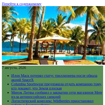
Перейти к содержимому
7 августа, 2026
Илон Маск потерял статус триллионера после обвала
акций SpaceX
Columbia Sportswear предложила отдать компанию тому,
кто докажет, что Земля плоская
Минэк Литвы сообщил о закрытии сети магазинов Mere
из-за антироссийских санкций
Логистический комплекс Wildberries приостановил