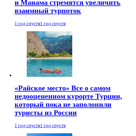
и Манама стремятся увеличить
взаимный турпоток
1 год спустя
1 год спустя
«Райское место» Все о самом
недооцененном курорте Турции,
который пока не заполонили
туристы из России
1 год спустя
1 год спустя