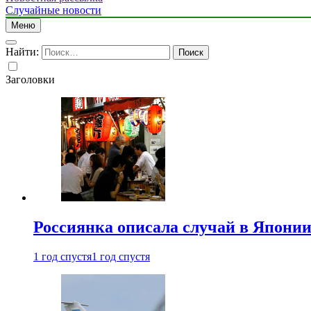
Случайные новости
Меню
Найти:
Заголовки
Россиянка описала случай в Японии 
1 год спустя
1 год спустя