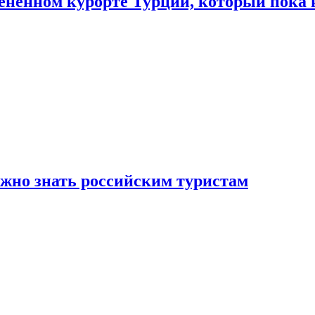
цененном курорте Турции, который пока 
ужно знать российским туристам