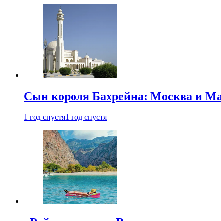
Сын короля Бахрейна: Москва и Ма
1 год спустя
1 год спустя