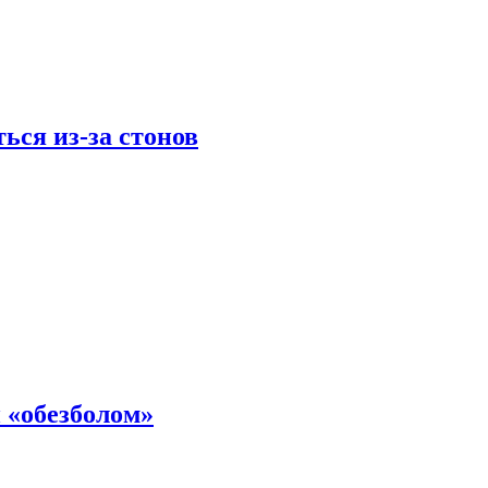
ься из-за стонов
 «обезболом»