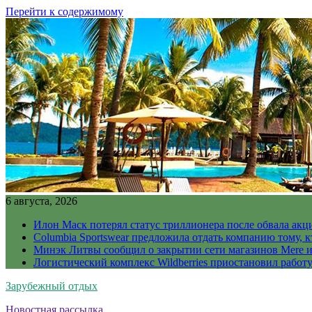
Перейти к содержимому
6 августа, 2026
Илон Маск потерял статус триллионера после обвала акц
Columbia Sportswear предложила отдать компанию тому, к
Минэк Литвы сообщил о закрытии сети магазинов Mere и
Логистический комплекс Wildberries приостановил работ
Зарубежный отдых
Новостная рассылка