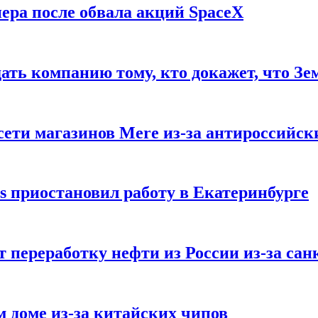
ера после обвала акций SpaceX
ать компанию тому, кто докажет, что Зе
ети магазинов Mere из-за антироссийск
s приостановил работу в Екатеринбурге
 переработку нефти из России из-за са
м доме из-за китайских чипов