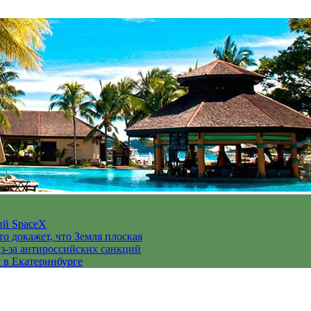
ий SpaceX
то докажет, что Земля плоская
з-за антироссийских санкций
у в Екатеринбурге