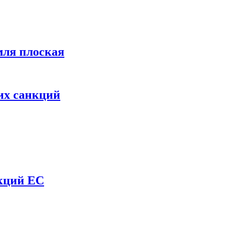
мля плоская
их санкций
нкций ЕС