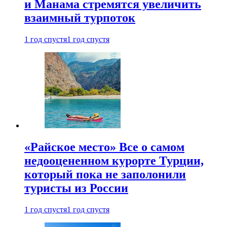
и Манама стремятся увеличить
взаимный турпоток
1 год спустя
1 год спустя
«Райское место» Все о самом
недооцененном курорте Турции,
который пока не заполонили
туристы из России
1 год спустя
1 год спустя