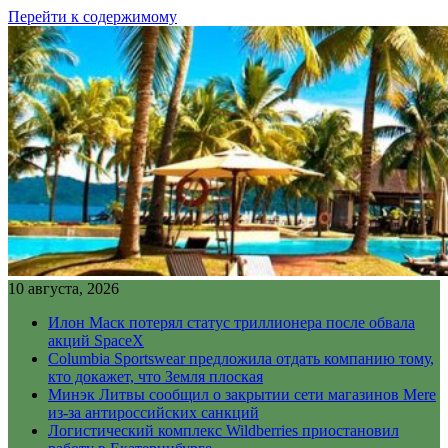
Перейти к содержимому
10 августа, 2026
Илон Маск потерял статус триллионера после обвала
акций SpaceX
Columbia Sportswear предложила отдать компанию тому,
кто докажет, что Земля плоская
Минэк Литвы сообщил о закрытии сети магазинов Mere
из-за антироссийских санкций
Логистический комплекс Wildberries приостановил