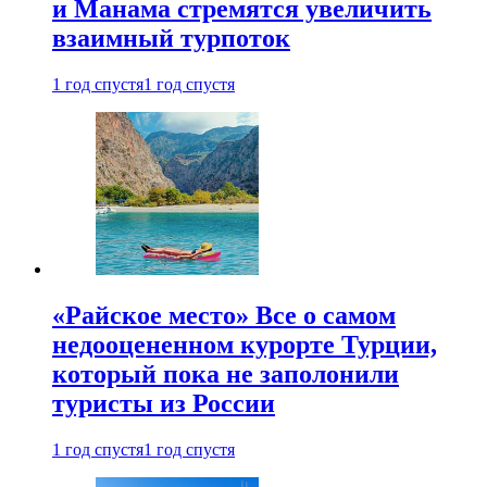
и Манама стремятся увеличить
взаимный турпоток
1 год спустя
1 год спустя
«Райское место» Все о самом
недооцененном курорте Турции,
который пока не заполонили
туристы из России
1 год спустя
1 год спустя