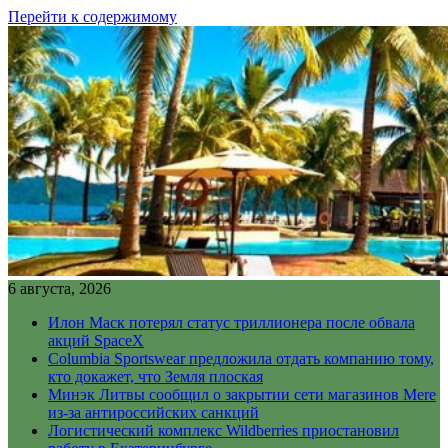
Перейти к содержимому
6 августа, 2026
Илон Маск потерял статус триллионера после обвала
акций SpaceX
Columbia Sportswear предложила отдать компанию тому,
кто докажет, что Земля плоская
Минэк Литвы сообщил о закрытии сети магазинов Mere
из-за антироссийских санкций
Логистический комплекс Wildberries приостановил