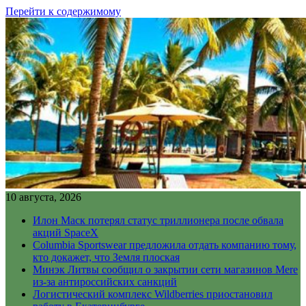
Перейти к содержимому
10 августа, 2026
Илон Маск потерял статус триллионера после обвала
акций SpaceX
Columbia Sportswear предложила отдать компанию тому,
кто докажет, что Земля плоская
Минэк Литвы сообщил о закрытии сети магазинов Mere
из-за антироссийских санкций
Логистический комплекс Wildberries приостановил