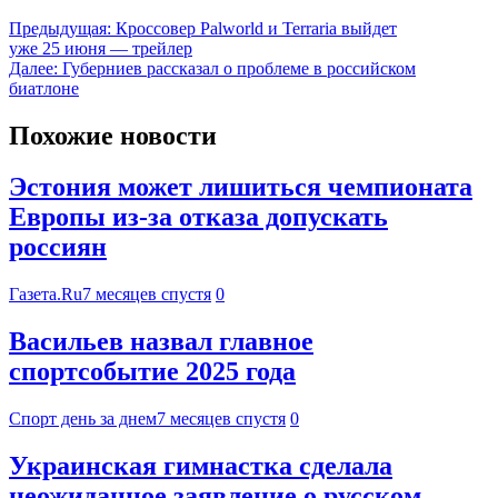
Предыдущая:
Кроссовер Palworld и Terraria выйдет
уже 25 июня — трейлер
Далее:
Губерниев рассказал о проблеме в российском
биатлоне
Похожие новости
Эстония может лишиться чемпионата
Европы из-за отказа допускать
россиян
Газета.Ru
7 месяцев спустя
0
Васильев назвал главное
спортсобытие 2025 года
Спорт день за днем
7 месяцев спустя
0
Украинская гимнастка сделала
неожиданное заявление о русском