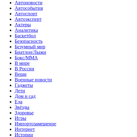
Автоновости
Автособытия
Автоспорт
Автоэксперт
Актеры
Аналитика
Баскетбол
Безопасность
Безумный мир
Биатлон/Лыжи
Бокс/MMA
В мире
В России
Вещи
Военные новости
Гаджеты
Дети
Дом и сад
Еда
Звёзды
Здоровье
Игры
Импортозамещение
Интернет
Истории