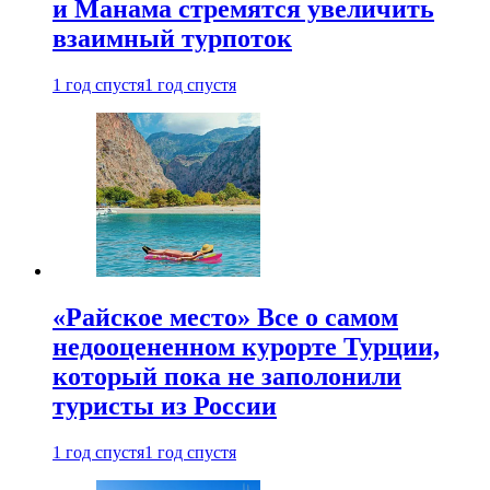
и Манама стремятся увеличить
взаимный турпоток
1 год спустя
1 год спустя
«Райское место» Все о самом
недооцененном курорте Турции,
который пока не заполонили
туристы из России
1 год спустя
1 год спустя