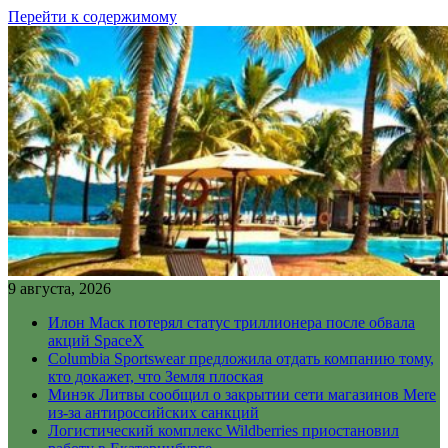
Перейти к содержимому
9 августа, 2026
Илон Маск потерял статус триллионера после обвала
акций SpaceX
Columbia Sportswear предложила отдать компанию тому,
кто докажет, что Земля плоская
Минэк Литвы сообщил о закрытии сети магазинов Mere
из-за антироссийских санкций
Логистический комплекс Wildberries приостановил