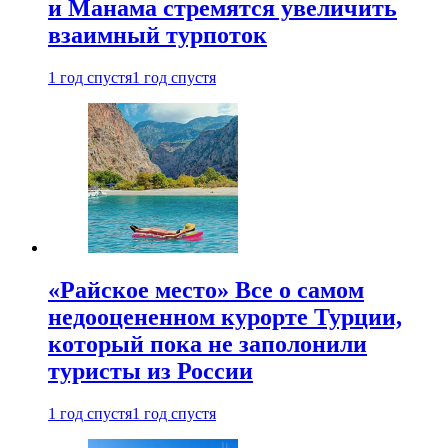
и Манама стремятся увеличить
взаимный турпоток
1 год спустя
1 год спустя
«Райское место» Все о самом
недооцененном курорте Турции,
который пока не заполонили
туристы из России
1 год спустя
1 год спустя