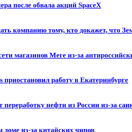
ера после обвала акций SpaceX
ать компанию тому, кто докажет, что Зе
ети магазинов Mere из-за антироссийск
s приостановил работу в Екатеринбурге
 переработку нефти из России из-за са
м доме из-за китайских чипов