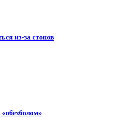
ься из-за стонов
 «обезболом»