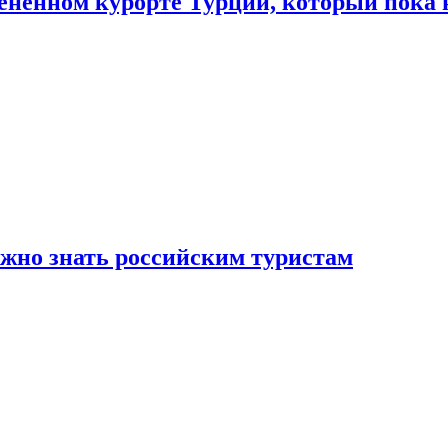
цененном курорте Турции, который пока 
ужно знать российским туристам