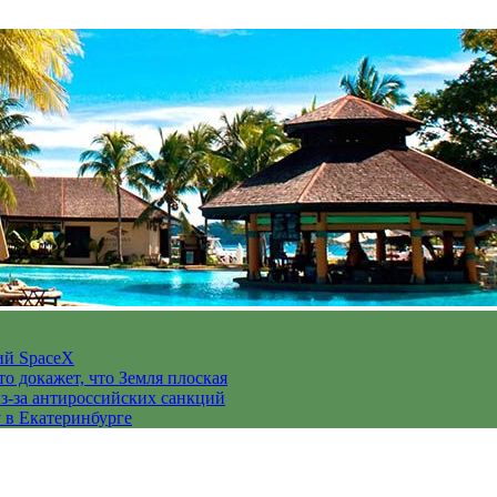
ий SpaceX
то докажет, что Земля плоская
з-за антироссийских санкций
у в Екатеринбурге