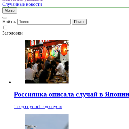
Случайные новости
Меню
Найти:
Заголовки
Россиянка описала случай в Японии 
1 год спустя
1 год спустя