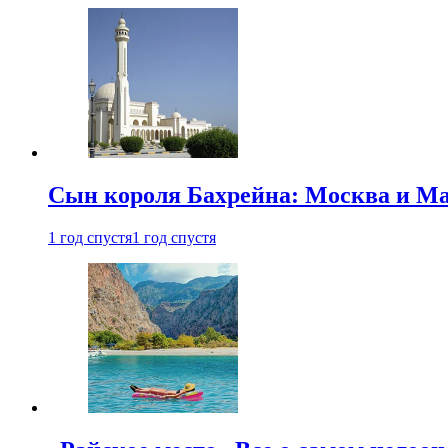
Сын короля Бахрейна: Москва и Ма
1 год спустя
1 год спустя