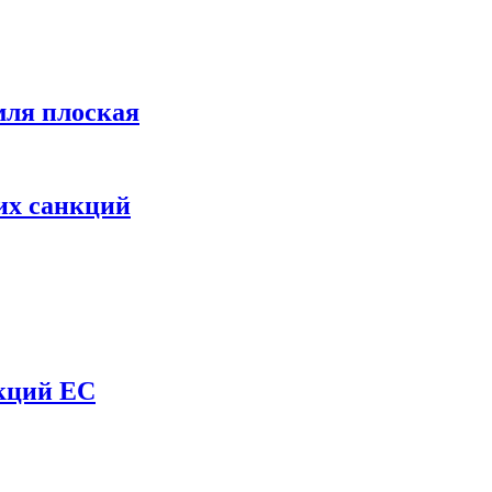
мля плоская
их санкций
нкций ЕС