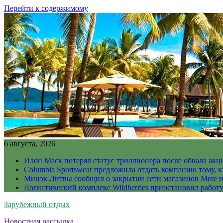
Перейти к содержимому
6 августа, 2026
Илон Маск потерял статус триллионера после обвала акц
Columbia Sportswear предложила отдать компанию тому, к
Минэк Литвы сообщил о закрытии сети магазинов Mere и
Логистический комплекс Wildberries приостановил работ
Зарубежный отдых
Новостная рассылка