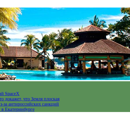
ий SpaceX
то докажет, что Земля плоская
з-за антироссийских санкций
у в Екатеринбурге