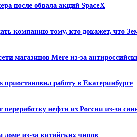
ера после обвала акций SpaceX
ать компанию тому, кто докажет, что Зе
ети магазинов Mere из-за антироссийск
s приостановил работу в Екатеринбурге
 переработку нефти из России из-за са
м доме из-за китайских чипов