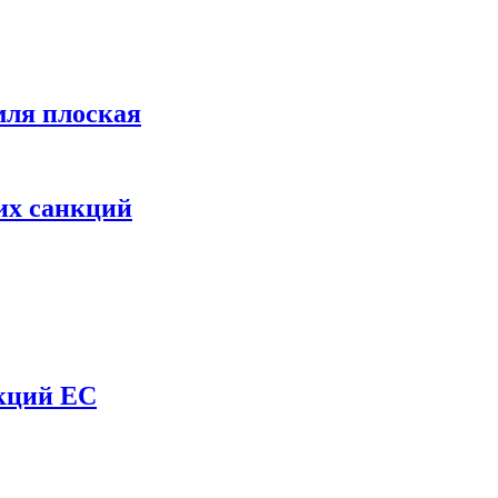
мля плоская
их санкций
нкций ЕС