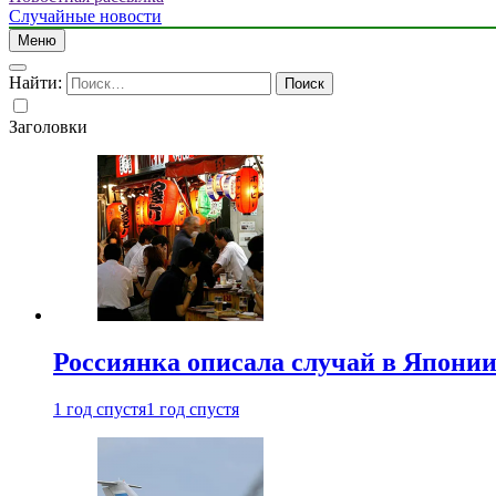
Случайные новости
Меню
Найти:
Заголовки
Россиянка описала случай в Японии 
1 год спустя
1 год спустя