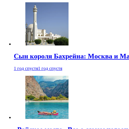
Сын короля Бахрейна: Москва и Ма
1 год спустя
1 год спустя