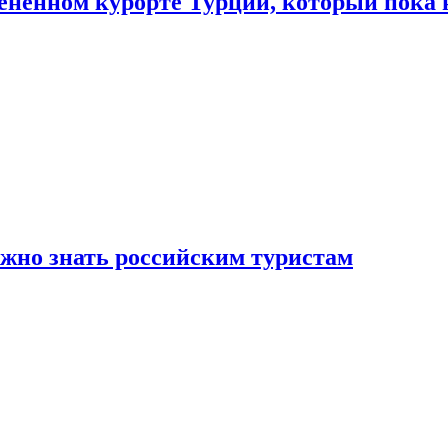
цененном курорте Турции, который пока 
ужно знать российским туристам