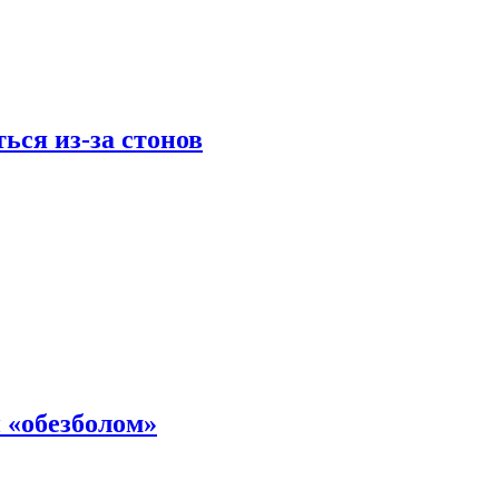
ься из-за стонов
 «обезболом»