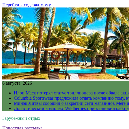
Перейти к содержимому
6 августа, 2026
Илон Маск потерял статус триллионера после обвала акц
Columbia Sportswear предложила отдать компанию тому, к
Минэк Литвы сообщил о закрытии сети магазинов Mere и
Логистический комплекс Wildberries приостановил работ
Зарубежный отдых
Новостная рассылка