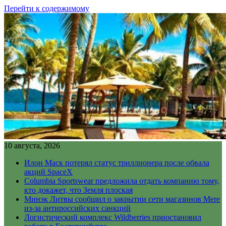
Перейти к содержимому
10 августа, 2026
Илон Маск потерял статус триллионера после обвала
акций SpaceX
Columbia Sportswear предложила отдать компанию тому,
кто докажет, что Земля плоская
Минэк Литвы сообщил о закрытии сети магазинов Mere
из-за антироссийских санкций
Логистический комплекс Wildberries приостановил