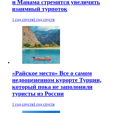
и Манама стремятся увеличить
взаимный турпоток
1 год спустя
1 год спустя
«Райское место» Все о самом
недооцененном курорте Турции,
который пока не заполонили
туристы из России
1 год спустя
1 год спустя