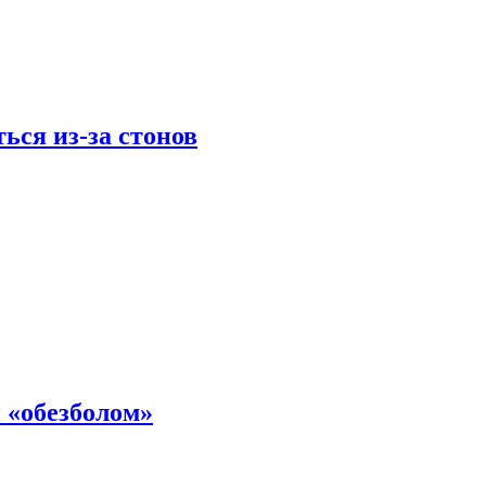
ься из-за стонов
 «обезболом»