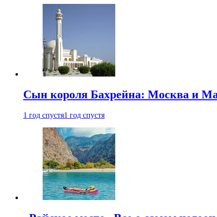
Сын короля Бахрейна: Москва и Ма
1 год спустя
1 год спустя