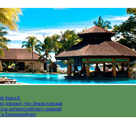
ий SpaceX
то докажет, что Земля плоская
з-за антироссийских санкций
у в Екатеринбурге