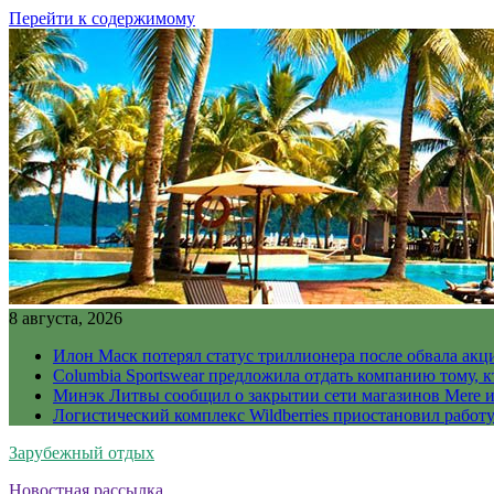
Перейти к содержимому
8 августа, 2026
Илон Маск потерял статус триллионера после обвала акц
Columbia Sportswear предложила отдать компанию тому, к
Минэк Литвы сообщил о закрытии сети магазинов Mere и
Логистический комплекс Wildberries приостановил работ
Зарубежный отдых
Новостная рассылка