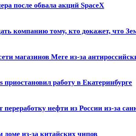
ера после обвала акций SpaceX
ать компанию тому, кто докажет, что Зе
ети магазинов Mere из-за антироссийск
s приостановил работу в Екатеринбурге
 переработку нефти из России из-за са
м доме из-за китайских чипов