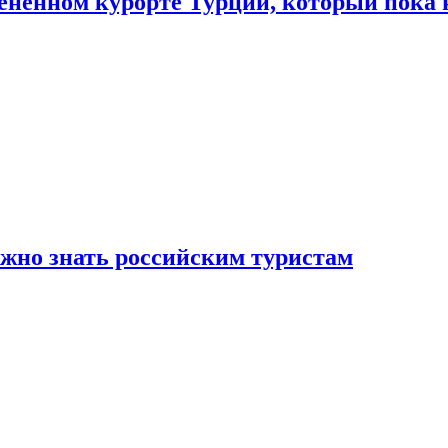
цененном курорте Турции, который пока 
ужно знать российским туристам