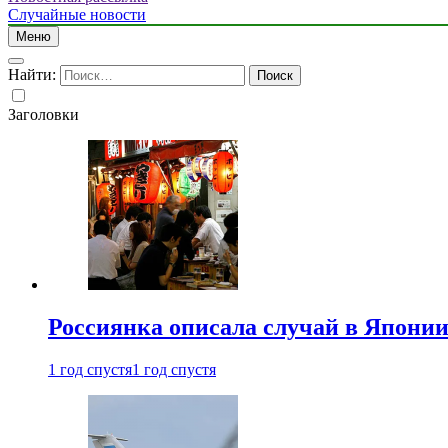
Случайные новости
Меню
Найти:
Заголовки
Россиянка описала случай в Японии 
1 год спустя
1 год спустя