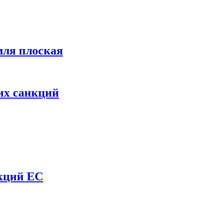
мля плоская
их санкций
нкций ЕС