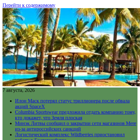
Перейти к содержимому
7 августа, 2026
Илон Маск потерял статус триллионера после обвала
акций SpaceX
Columbia Sportswear предложила отдать компанию тому,
кто докажет, что Земля плоская
Минэк Литвы сообщил о закрытии сети магазинов Mere
из-за антироссийских санкций
Логистический комплекс Wildberries приостановил