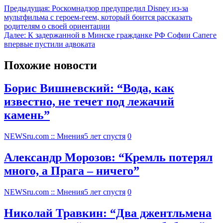
Предыдущая:
Роскомнадзор предупредил Disney из-за
мультфильма c героем-геем, который боится рассказать
родителям о своей ориентации
Далее:
К задержанной в Минске гражданке РФ Софии Сапеге
впервые пустили адвоката
Похожие новости
Борис Вишневский: “Вода, как
известно, не течет под лежачий
камень”
NEWSru.com :: Мнения
5 лет спустя
0
Александр Морозов: “Кремль потерял
много, а Прага – ничего”
NEWSru.com :: Мнения
5 лет спустя
0
Николай Травкин: “Два джентльмена