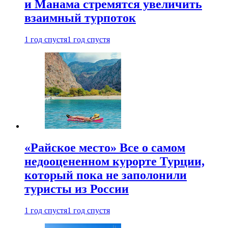
и Манама стремятся увеличить
взаимный турпоток
1 год спустя
1 год спустя
«Райское место» Все о самом
недооцененном курорте Турции,
который пока не заполонили
туристы из России
1 год спустя
1 год спустя