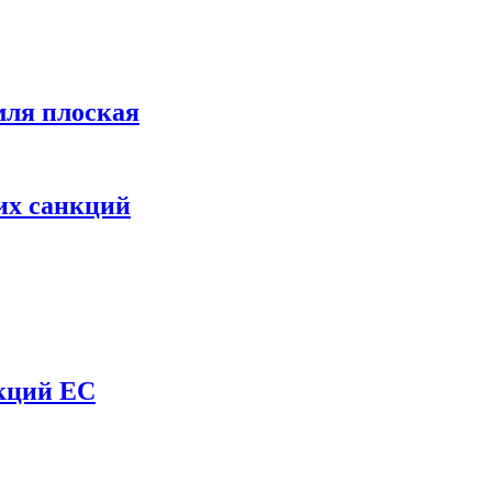
мля плоская
их санкций
нкций ЕС