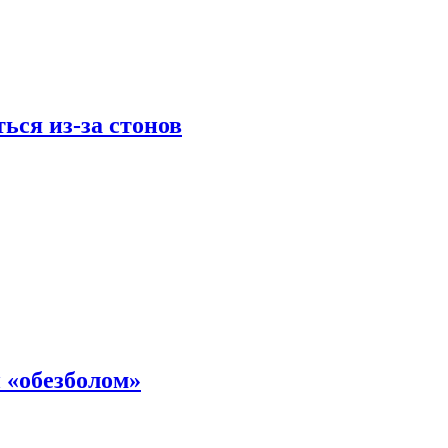
ься из-за стонов
 «обезболом»