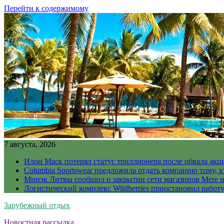
Перейти к содержимому
7 августа, 2026
Илон Маск потерял статус триллионера после обвала акц
Columbia Sportswear предложила отдать компанию тому, к
Минэк Литвы сообщил о закрытии сети магазинов Mere и
Логистический комплекс Wildberries приостановил работ
Зарубежный отдых
Новостная рассылка