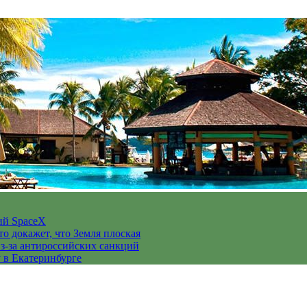
ий SpaceX
то докажет, что Земля плоская
з-за антироссийских санкций
у в Екатеринбурге