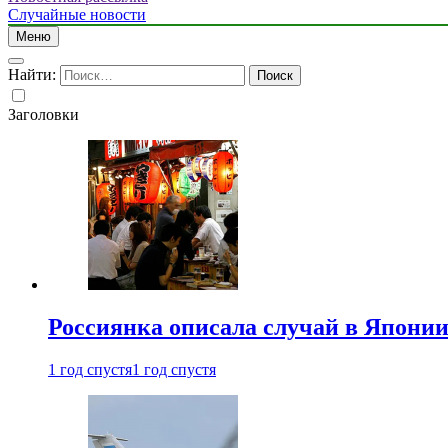
Случайные новости
Меню
Найти:
Заголовки
Россиянка описала случай в Японии 
1 год спустя
1 год спустя