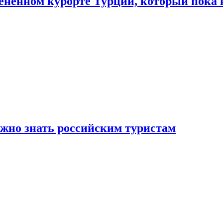
цененном курорте Турции, который пока 
ужно знать российским туристам