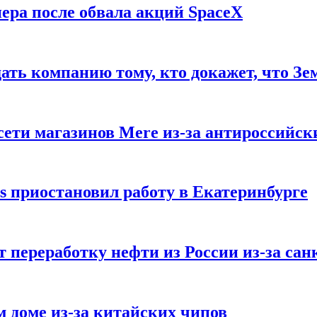
ера после обвала акций SpaceX
ать компанию тому, кто докажет, что Зе
ети магазинов Mere из-за антироссийск
s приостановил работу в Екатеринбурге
 переработку нефти из России из-за са
м доме из-за китайских чипов