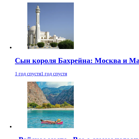
Сын короля Бахрейна: Москва и Ма
1 год спустя
1 год спустя