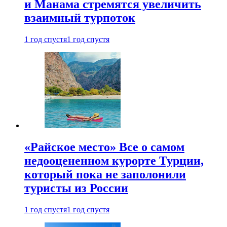
и Манама стремятся увеличить
взаимный турпоток
1 год спустя
1 год спустя
«Райское место» Все о самом
недооцененном курорте Турции,
который пока не заполонили
туристы из России
1 год спустя
1 год спустя