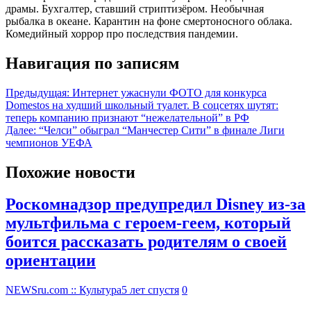
драмы. Бухгалтер, ставший стриптизёром. Необычная
рыбалка в океане. Карантин на фоне смертоносного облака.
Комедийный хоррор про последствия пандемии.
Навигация по записям
Предыдущая:
Интернет ужаснули ФОТО для конкурса
Domestos на худший школьный туалет. В соцсетях шутят:
теперь компанию признают “нежелательной” в РФ
Далее:
“Челси” обыграл “Манчестер Сити” в финале Лиги
чемпионов УЕФА
Похожие новости
Роскомнадзор предупредил Disney из-за
мультфильма c героем-геем, который
боится рассказать родителям о своей
ориентации
NEWSru.com :: Культура
5 лет спустя
0