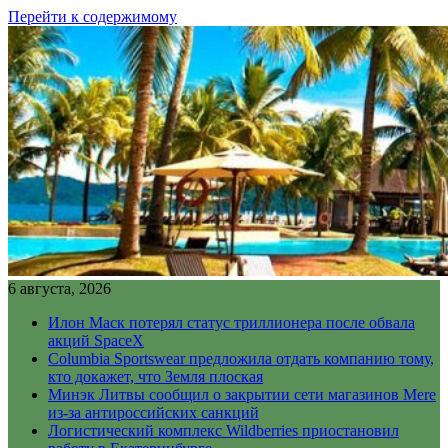
Перейти к содержимому
6 августа, 2026
Илон Маск потерял статус триллионера после обвала
акций SpaceX
Columbia Sportswear предложила отдать компанию тому,
кто докажет, что Земля плоская
Минэк Литвы сообщил о закрытии сети магазинов Mere
из-за антироссийских санкций
Логистический комплекс Wildberries приостановил