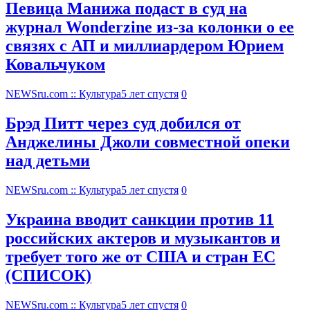
Певица Манижа подаст в суд на
журнал Wonderzine из-за колонки о ее
связях с АП и миллиардером Юрием
Ковальчуком
NEWSru.com :: Культура
5 лет спустя
0
Брэд Питт через суд добился от
Анджелины Джоли совместной опеки
над детьми
NEWSru.com :: Культура
5 лет спустя
0
Украина вводит санкции против 11
российских актеров и музыкантов и
требует того же от США и стран ЕС
(СПИСОК)
NEWSru.com :: Культура
5 лет спустя
0