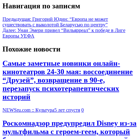
Навигация по записям
Предыдущая:
Григорий Юдин: “Европа не может
существовать с выколотой Беларусью по центру”
Далее:
Унаи Эмери привел “Вильярреал” к победе в Лиге
Европы УЕФА
Похожие новости
Самые заметные новинки онлайн-
кинотеатров 24-30 мая: воссоединение
“Друзей”, возвращение в 90-е,
перезапуск психотерапевтических
историй
NEWSru.com :: Культура
5 лет спустя
0
Роскомнадзор предупредил Disney из-за
мультфильма c героем-геем, который