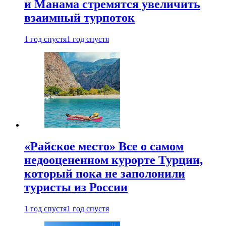
и Манама стремятся увеличить
взаимный турпоток
1 год спустя
1 год спустя
«Райское место» Все о самом
недооцененном курорте Турции,
который пока не заполонили
туристы из России
1 год спустя
1 год спустя