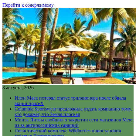
Перейти к содержимому
8 августа, 2026
Илон Маск потерял статус триллионера после обвала
акций SpaceX
Columbia Sportswear предложила отдать компанию тому,
кто докажет, что Земля плоская
Минэк Литвы сообщил о закрытии сети магазинов Mere
из-за антироссийских санкций
Логистический комплекс Wildberries приостановил