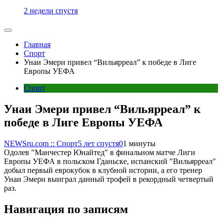
2 недели спустя
Главная
Спорт
Унаи Эмери привел “Вильярреал” к победе в Лиге
Европы УЕФА
Спорт
Унаи Эмери привел “Вильярреал” к
победе в Лиге Европы УЕФА
NEWSru.com :: Спорт
5 лет спустя
0
1 минуты
Одолев "Манчестер Юнайтед" в финальном матче Лиги
Европы УЕФА в польском Гданьске, испанский "Вильярреал"
добыл первый еврокубок в клубной истории, а его тренер
Унаи Эмери выиграл данный трофей в рекордный четвертый
раз.
Навигация по записям