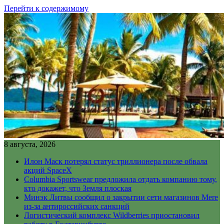
Перейти к содержимому
8 августа, 2026
Илон Маск потерял статус триллионера после обвала
акций SpaceX
Columbia Sportswear предложила отдать компанию тому,
кто докажет, что Земля плоская
Минэк Литвы сообщил о закрытии сети магазинов Mere
из-за антироссийских санкций
Логистический комплекс Wildberries приостановил