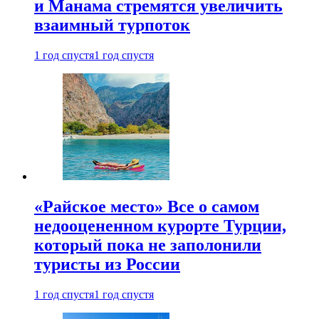
и Манама стремятся увеличить
взаимный турпоток
1 год спустя
1 год спустя
«Райское место» Все о самом
недооцененном курорте Турции,
который пока не заполонили
туристы из России
1 год спустя
1 год спустя