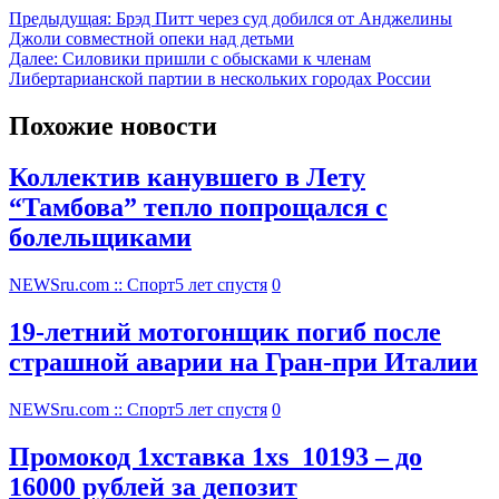
Предыдущая:
Брэд Питт через суд добился от Анджелины
Джоли совместной опеки над детьми
Далее:
Силовики пришли с обысками к членам
Либертарианской партии в нескольких городах России
Похожие новости
Коллектив канувшего в Лету
“Тамбова” тепло попрощался с
болельщиками
NEWSru.com :: Спорт
5 лет спустя
0
19-летний мотогонщик погиб после
страшной аварии на Гран-при Италии
NEWSru.com :: Спорт
5 лет спустя
0
Промокод 1хставка 1xs_10193 – до
16000 рублей за депозит