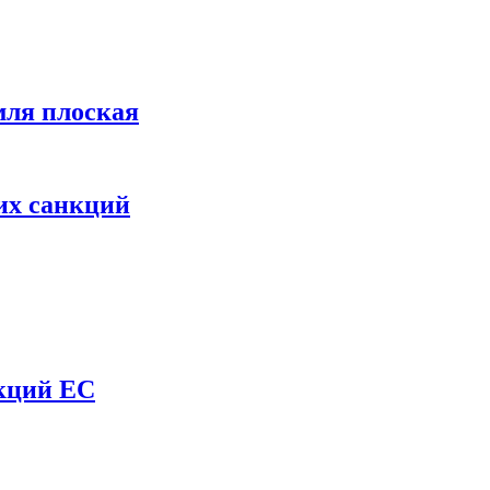
мля плоская
их санкций
нкций ЕС