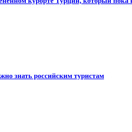
цененном курорте Турции, который пока 
ужно знать российским туристам