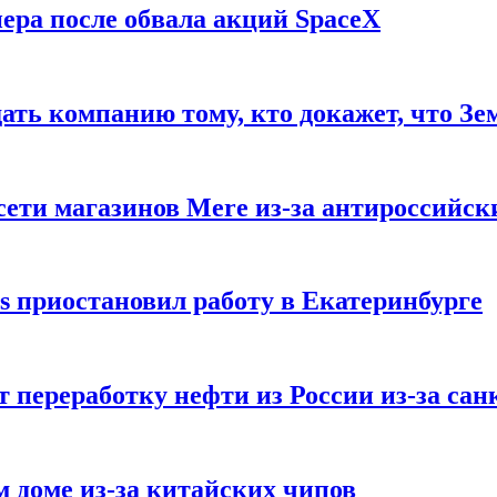
ера после обвала акций SpaceX
ать компанию тому, кто докажет, что Зе
ети магазинов Mere из-за антироссийск
s приостановил работу в Екатеринбурге
 переработку нефти из России из-за са
м доме из-за китайских чипов