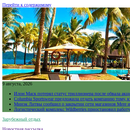
Перейти к содержимому
9 августа, 2026
Илон Маск потерял статус триллионера после обвала акц
Columbia Sportswear предложила отдать компанию тому, к
Минэк Литвы сообщил о закрытии сети магазинов Mere и
Логистический комплекс Wildberries приостановил работ
Зарубежный отдых
Новостная рассылка