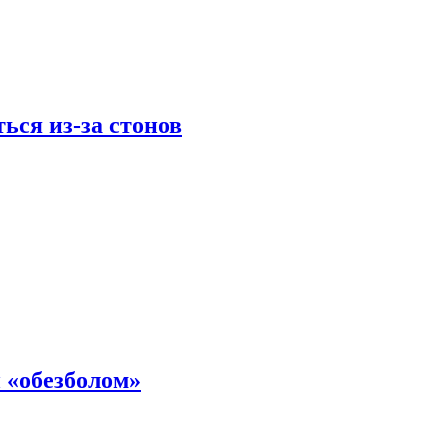
ься из-за стонов
 «обезболом»