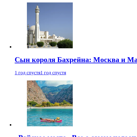
Сын короля Бахрейна: Москва и Ма
1 год спустя
1 год спустя