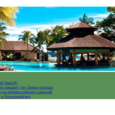
ий SpaceX
то докажет, что Земля плоская
з-за антироссийских санкций
у в Екатеринбурге