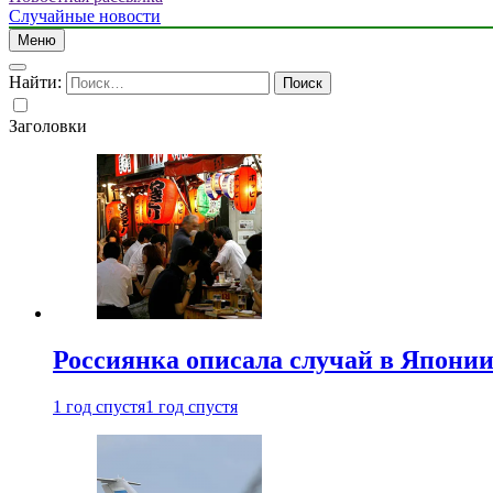
Случайные новости
Меню
Найти:
Заголовки
Россиянка описала случай в Японии 
1 год спустя
1 год спустя