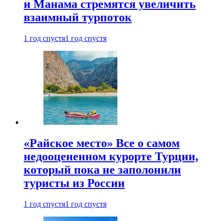
и Манама стремятся увеличить
взаимный турпоток
1 год спустя
1 год спустя
«Райское место» Все о самом
недооцененном курорте Турции,
который пока не заполонили
туристы из России
1 год спустя
1 год спустя