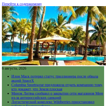
Перейти к содержимому
6 августа, 2026
Илон Маск потерял статус триллионера после обвала
акций SpaceX
Columbia Sportswear предложила отдать компанию тому,
кто докажет, что Земля плоская
Минэк Литвы сообщил о закрытии сети магазинов Mere
из-за антироссийских санкций
Логистический комплекс Wildberries приостановил