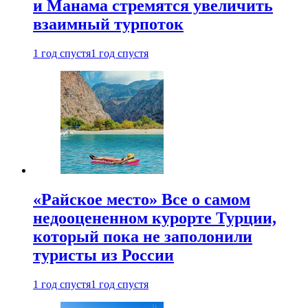
и Манама стремятся увеличить
взаимный турпоток
1 год спустя
1 год спустя
«Райское место» Все о самом
недооцененном курорте Турции,
который пока не заполонили
туристы из России
1 год спустя
1 год спустя