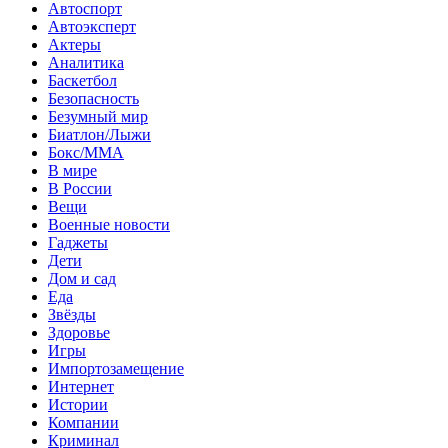
Автоспорт
Автоэксперт
Актеры
Аналитика
Баскетбол
Безопасность
Безумный мир
Биатлон/Лыжи
Бокс/MMA
В мире
В России
Вещи
Военные новости
Гаджеты
Дети
Дом и сад
Еда
Звёзды
Здоровье
Игры
Импортозамещение
Интернет
Истории
Компании
Криминал