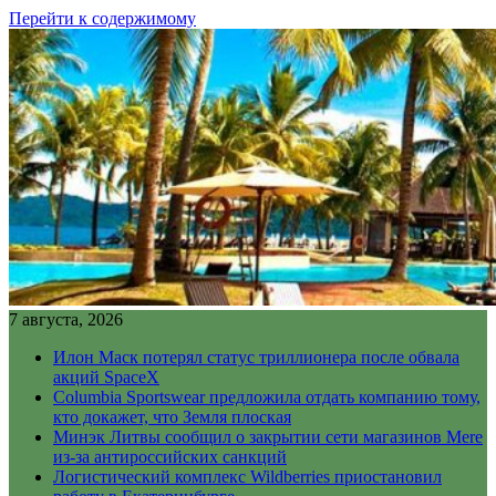
Перейти к содержимому
7 августа, 2026
Илон Маск потерял статус триллионера после обвала
акций SpaceX
Columbia Sportswear предложила отдать компанию тому,
кто докажет, что Земля плоская
Минэк Литвы сообщил о закрытии сети магазинов Mere
из-за антироссийских санкций
Логистический комплекс Wildberries приостановил