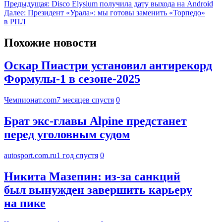
Предыдущая:
Disco Elysium получила дату выхода на Android
Далее:
Президент «Урала»: мы готовы заменить «Торпедо»
в РПЛ
Похожие новости
Оскар Пиастри установил антирекорд
Формулы-1 в сезоне-2025
Чемпионат.com
7 месяцев спустя
0
Брат экс-главы Alpine предстанет
перед уголовным судом
autosport.com.ru
1 год спустя
0
Никита Мазепин: из-за санкций
был вынужден завершить карьеру
на пике