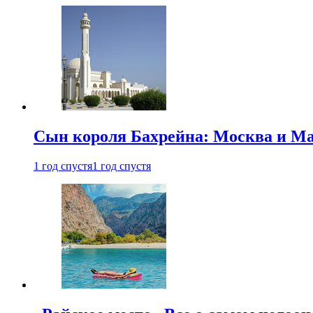
Сын короля Бахрейна: Москва и Ма
1 год спустя
1 год спустя