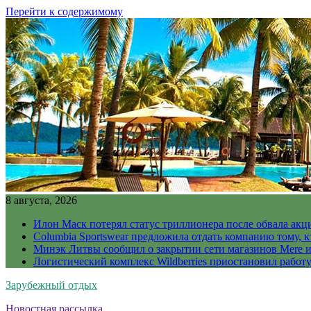
Перейти к содержимому
8 августа, 2026
Илон Маск потерял статус триллионера после обвала акц
Columbia Sportswear предложила отдать компанию тому, к
Минэк Литвы сообщил о закрытии сети магазинов Mere и
Логистический комплекс Wildberries приостановил работ
Зарубежный отдых
Новостная рассылка