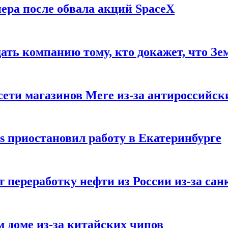
ера после обвала акций SpaceX
ать компанию тому, кто докажет, что Зе
ети магазинов Mere из-за антироссийск
s приостановил работу в Екатеринбурге
 переработку нефти из России из-за са
м доме из-за китайских чипов