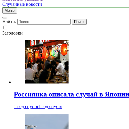
Случайные новости
Меню
Найти:
Заголовки
Россиянка описала случай в Японии 
1 год спустя
1 год спустя