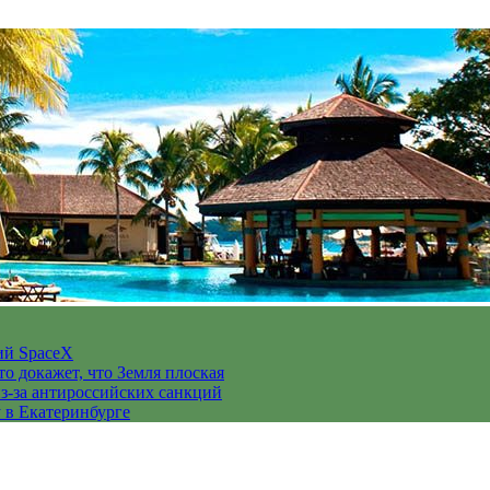
ий SpaceX
то докажет, что Земля плоская
з-за антироссийских санкций
у в Екатеринбурге