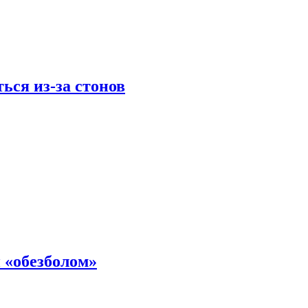
ься из-за стонов
 «обезболом»