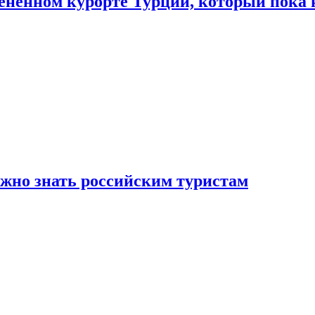
цененном курорте Турции, который пока 
ужно знать российским туристам