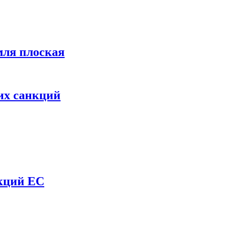
мля плоская
их санкций
нкций ЕС