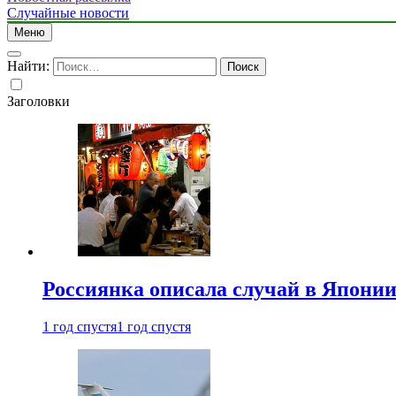
Случайные новости
Меню
Найти:
Заголовки
Россиянка описала случай в Японии 
1 год спустя
1 год спустя