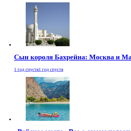
Сын короля Бахрейна: Москва и Ма
1 год спустя
1 год спустя