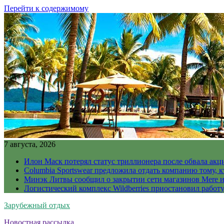
Перейти к содержимому
7 августа, 2026
Илон Маск потерял статус триллионера после обвала акц
Columbia Sportswear предложила отдать компанию тому, к
Минэк Литвы сообщил о закрытии сети магазинов Mere и
Логистический комплекс Wildberries приостановил работ
Зарубежный отдых
Новостная рассылка