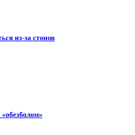
ься из-за стонов
 «обезболом»