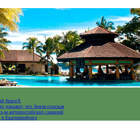
ий SpaceX
то докажет, что Земля плоская
з-за антироссийских санкций
у в Екатеринбурге