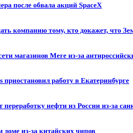
ера после обвала акций SpaceX
ать компанию тому, кто докажет, что Зе
ети магазинов Mere из-за антироссийск
s приостановил работу в Екатеринбурге
 переработку нефти из России из-за са
м доме из-за китайских чипов