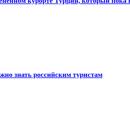
цененном курорте Турции, который пока 
ужно знать российским туристам