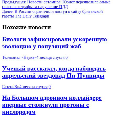
Предыдущая:
Новости автомира: Юрист перечислила самые
нелепые штрафы за нарушение ПДД
Далее:
В России ограничили доступ к сайту британской
газеты The Daily Telegraph
Похожие новости
Биологи зафиксировали ускоренную
эволюцию у популяций жаб
Телеканал «Наука»
4 месяца спустя
0
Ученый рассказал, когда наблюдать
апрельский звездопад Пи-Пуппиды
Газета.Ru
4 месяца спустя
0
На Большом адронном коллайдере
впервые столкнули протоны с
кислородом