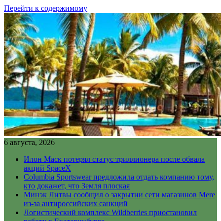
Перейти к содержимому
6 августа, 2026
Илон Маск потерял статус триллионера после обвала
акций SpaceX
Columbia Sportswear предложила отдать компанию тому,
кто докажет, что Земля плоская
Минэк Литвы сообщил о закрытии сети магазинов Mere
из-за антироссийских санкций
Логистический комплекс Wildberries приостановил