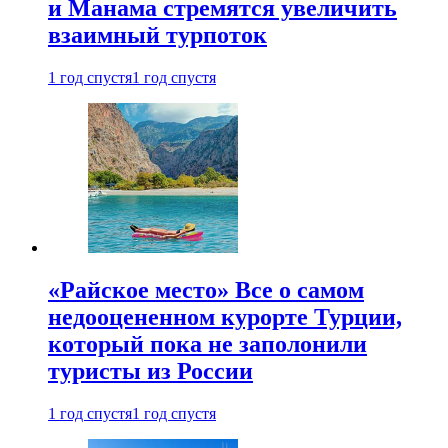
и Манама стремятся увеличить
взаимный турпоток
1 год спустя
1 год спустя
«Райское место» Все о самом
недооцененном курорте Турции,
который пока не заполонили
туристы из России
1 год спустя
1 год спустя