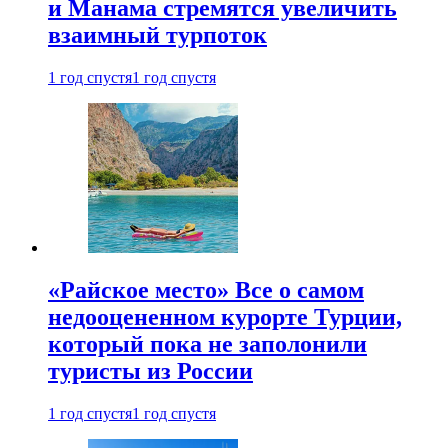
и Манама стремятся увеличить
взаимный турпоток
1 год спустя
1 год спустя
«Райское место» Все о самом
недооцененном курорте Турции,
который пока не заполонили
туристы из России
1 год спустя
1 год спустя