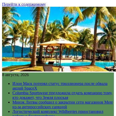
Перейти к содержимому
8 августа, 2026
Илон Маск потерял статус триллионера после обвала
акций SpaceX
Columbia Sportswear предложила отдать компанию тому,
кто докажет, что Земля плоская
Минэк Литвы сообщил о закрытии сети магазинов Mere
из-за антироссийских санкций
Логистический комплекс Wildberries приостановил