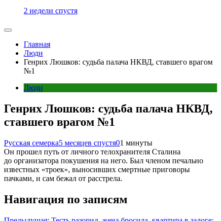
2 недели спустя
Главная
Люди
Генрих Люшков: судьба палача НКВД, ставшего врагом
№1
Люди
Генрих Люшков: судьба палача НКВД,
ставшего врагом №1
Русская семерка
5 месяцев спустя
0
1 минуты
Он прошел путь от личного телохранителя Сталина
до организатора покушения на него. Был членом печально
известных «троек», выносивших смертные приговоры
пачками, и сам бежал от расстрела.
Навигация по записям
Предыдущая:
Тесть разорил, жена бросила, квартира в залоге: