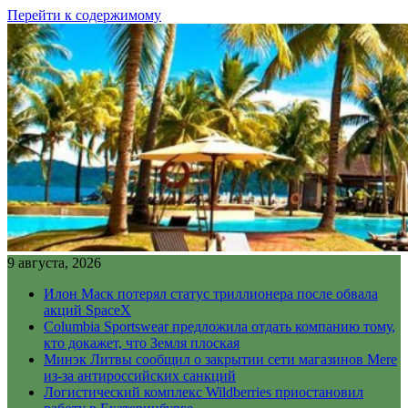
Перейти к содержимому
9 августа, 2026
Илон Маск потерял статус триллионера после обвала
акций SpaceX
Columbia Sportswear предложила отдать компанию тому,
кто докажет, что Земля плоская
Минэк Литвы сообщил о закрытии сети магазинов Mere
из-за антироссийских санкций
Логистический комплекс Wildberries приостановил