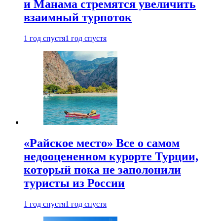
и Манама стремятся увеличить
взаимный турпоток
1 год спустя
1 год спустя
«Райское место» Все о самом
недооцененном курорте Турции,
который пока не заполонили
туристы из России
1 год спустя
1 год спустя